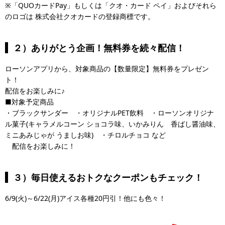
※「QUOカードPay」もしくは「クオ・カード ペイ」およびそれら
のロゴは 株式会社クオカードの登録商標です。
２）ありがとう企画！無料券を続々配信！
ローソンアプリから、対象商品の【数量限定】無料券をプレゼン
ト！
配信をお楽しみに♪
■対象予定商品
・ブラックサンダー ・オリジナルPET飲料 ・ローソンオリジナ
ル菓子(キャラメルコーン ショコラ味、いかみりん 香ばし醤油味、
ミニあみじゃが うましお味) ・チロルチョコ など
配信をお楽しみに！
３）毎日使えるおトクなクーポンもチェック！
6/9(火)～6/22(月)アイス各種20円引！他にも色々！