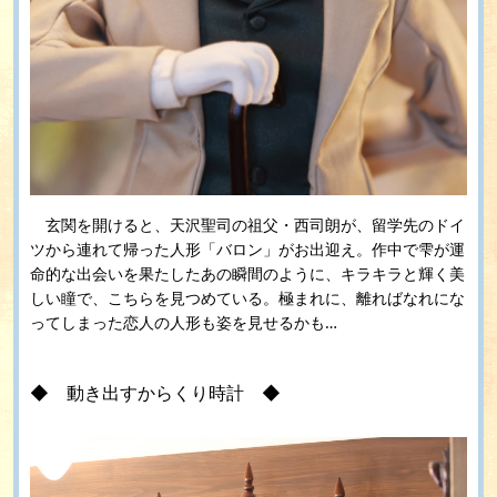
玄関を開けると、天沢聖司の祖父・西司朗が、留学先のドイ
ツから連れて帰った人形「バロン」がお出迎え。作中で雫が運
命的な出会いを果たしたあの瞬間のように、キラキラと輝く美
しい瞳で、こちらを見つめている。極まれに、離ればなれにな
ってしまった恋人の人形も姿を見せるかも…
◆ 動き出すからくり時計 ◆