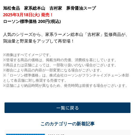
旭松食品 家系総本山 吉村家 豚骨醤油スープ
2025年3月18日(火) 発売！
ローソン標準価格 200円(税込)
人気のシリーズから、家系ラーメン総本山「吉村家」監修商品が、
鶏油量と野菜量をアップして再登場！
※画像はすべてイメージです。
※登場する商品の価格は、掲載当時の売価、消費税を基にしています。
※商品または店舗によっては、一部取り扱いのない場合がございます。
※都合により商品の内容が一部変更になる場合がございます。
※「ローソン標準価格」は、株式会社ローソンがフランチャイズチェーン本部
として各店舗に対し推奨する売価です。
※店舗により納品時間が異なるため、発売時間は前後する場合がございます。
一覧に戻る
このカテゴリーの新着記事