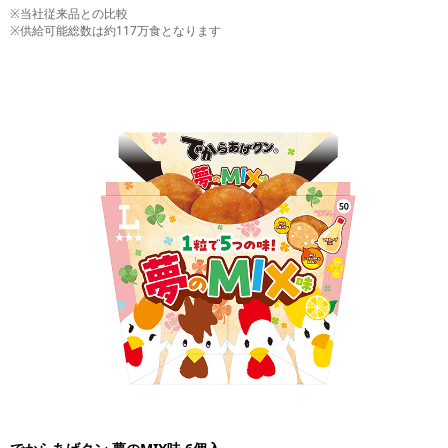
※当社従来品との比較
※供給可能総数は約117万食となります