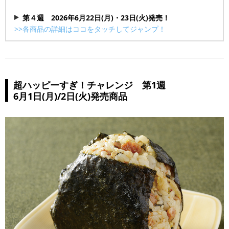
ヤマザキビスケット エアリアル 焼きとうもろこし味 51％
盛りすぎ！大きなチョコシュー（チョコクリーム＆ホイッ
増量 99ｇ
第４週 2026年6月22日(月)・23日(火)発売！
プ）
ローソンオリジナル えびみりん焼 51％増量 10枚入
>>各商品の詳細はココをタッチしてジャンプ！
盛りすぎ！ふわ濃チーズケーキ
ローソンオリジナル ミニ瀬戸しお えび塩味 51％増量 90g
ローソンオリジナル てっげうめぇ！炭火焼きゆず胡椒
合わせすぎ！欧風カレーパン＆はみでるメンチカツ
盛りすぎ！チャーシューマヨネーズおにぎり
51％増量 121g
盛りすぎ！ツナたまごサンド
なとり ピリ辛うまいか 51％増量 114g
盛りすぎ！1食分の野菜ちゃんぽん
ローソンオリジナル チェダーチーズの旨みを感じるチーズ
超ハッピーすぎ！チャレンジ 第1週
でかなんこつ入りつくね棒
鱈® 51％増量 58g
6月1日(月)/2日(火)発売商品
盛りすぎ！どらもっち あんこ＆ホイップ
ローソンオリジナル ジャッキーカルパス® 51％増量 109g
盛りすぎ！くちどけショコラクレープ
伊澤 やわらかロングタオル
激めんワンタンメン わかめ醤油 大盛 51％増量
東進 今治抗ウイルス ミニタオル グレーミックス
かむかむシャインマスカット 51%増量 45.5g
マンダム GATSBY アイスボディペーパー フィグの香り 2個
ギンビス たべっ子どうぶつ 塩ラムネスポーツドリンク味
パック
51％増量 58g
合わせすぎ！ソース＆塩焼そば
末広製菓 パンの耳ラスクソフトクリーム風味 51％増量
合わせすぎ！カツ×フランクカレー（中辛）
161g
ローソンオリジナル 麦茶 51%以上増量 950ml
ローソンオリジナル ルイボスティー 51%以上増量 1L
合わせすぎ！あらびきソーセージパン＆あらびきチョリソー
パン