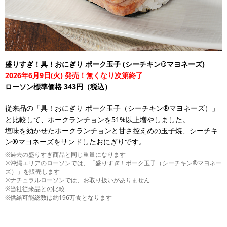
盛りすぎ！具！おにぎり ポーク玉子 (シーチキン®マヨネーズ)
2026年6月9日(火) 発売！無くなり次第終了
ローソン標準価格 343円（税込）
従来品の「具！おにぎり ポーク玉子（シーチキン®マヨネーズ）」
と比較して、ポークランチョンを51%以上増やしました。
塩味を効かせたポークランチョンと甘さ控えめの玉子焼、シーチキ
ン®マヨネーズをサンドしたおにぎりです。
※過去の盛りすぎ商品と同じ重量になります
※沖縄エリアのローソンでは、「盛りすぎ！ポーク玉子（シーチキン®マヨネー
ズ）」を販売します
※ナチュラルローソンでは、お取り扱いがありません
※当社従来品との比較
※供給可能総数は約196万食となります