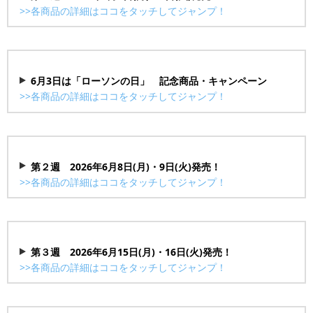
>>各商品の詳細はココをタッチしてジャンプ！
盛りすぎ！高菜チャーシューおにぎり
盛りすぎ！ハムサンド
でからあげクン 夢のMIX味 6個入
6月3日は「ローソンの日」 記念商品・キャンペーン
盛りすぎ！プレミアムロールケーキ
>>各商品の詳細はココをタッチしてジャンプ！
合わせすぎ！ミートソース＆トマトガーリックパスタ
合わせすぎ！ハンバーグ＆竜田×メンチ弁当
ソース焼そば 63%増量
酸っぱすぎ 塩レモネード
【ローソンアプリ会員限定】マチカフェ カフェラテ各種 63
甘すぎ 飲む冷やしぜんざい
円引
濃すぎ 超特濃オレンジ
第２週 2026年6月8日(月)・9日(火)発売！
濃すぎ 超特濃アップル
>>各商品の詳細はココをタッチしてジャンプ！
盛りすぎ！具！おにぎり ポーク玉子 (シーチキン®マヨネー
ズ)
盛りすぎ！照焼チキンたまごサンド
第３週 2026年6月15日(月)・16日(火)発売！
盛りすぎ！味噌バターコーンラーメン
>>各商品の詳細はココをタッチしてジャンプ！
盛りすぎ！メンチバーガー
盛りすぎ！バスチー-バスク風チーズケーキ-
盛りすぎ！高菜明太おにぎり
ペヤング 超大盛やきそば ソース＆塩 51％以上増量
盛りすぎ！BLTEサンド