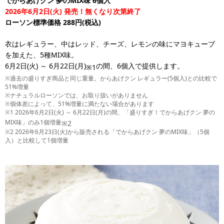
でからあげクン 夢のMIX味 6個入
2026年6月2日(火) 発売！無くなり次第終了
ローソン標準価格 288円(税込)
衣はレギュラー、中はレッド、チーズ、レモンの味にマヨキューブ
を加えた、5種MIX味。
6月2日(火) ～ 6月22日(月)
の間、6個入で提供します。
※1
※過去の盛りすぎ商品と同じ重量。からあげクン レギュラー(5個入)との比較で
51%増量
※ナチュラルローソンでは、お取り扱いがありません
※個体差によって、51%増量に満たない場合があります
※1 2026年6月2日(火) ～ 6月22日(月)の間、「盛りすぎ！でからあげクン 夢の
MIX味」のみ1個増量
※2
※2 2026年6月23日(火)から販売される「でからあげクン 夢のMIX味」（5個
入）と比較して1個増量