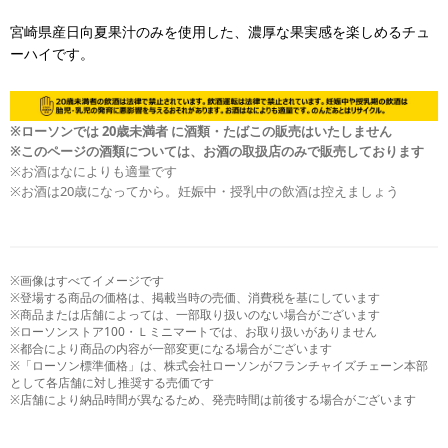
宮崎県産日向夏果汁のみを使用した、濃厚な果実感を楽しめるチュ
ーハイです。
※ローソンでは 20歳未満者 に酒類・たばこの販売はいたしません
※このページの酒類については、お酒の取扱店のみで販売しております
※お酒はなによりも適量です
※お酒は20歳になってから。妊娠中・授乳中の飲酒は控えましょう
※画像はすべてイメージです
※登場する商品の価格は、掲載当時の売価、消費税を基にしています
※商品または店舗によっては、一部取り扱いのない場合がございます
※ローソンストア100・Ｌミニマートでは、お取り扱いがありません
※都合により商品の内容が一部変更になる場合がございます
※「ローソン標準価格」は、株式会社ローソンがフランチャイズチェーン本部
として各店舗に対し推奨する売価です
※店舗により納品時間が異なるため、発売時間は前後する場合がございます