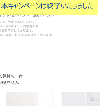
の気持ち 赤
 ※送料込み