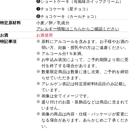
❻ショートケーキ（苺風味ホイップクリーム）
❼チョコケーキ（星チョコ）
❽チョコケーキ（カールチョコ）
特定原材料
小麦／卵／乳成分
アレルギー情報はこちらからご確認ください
お酒
お酒使用
特記事項
原料にアルコールを含みます。お子様やお酒の
弱い方、妊娠・授乳中の方はご遠慮ください。
アルコール分1％未満。
お申込み状況によって、ご予約期限より前に受
付を終了する場合があります。
数量限定商品は数量に達し次第、ご予約を締切
らせていただきます。
アレルゲン表記は特定原材料8品目のみ記載し
ています。
画像は全てイメージです。
盛り付けのお皿・装飾品などは商品に含まれて
いません。
画像の商品は内容・仕様・パッケージが変更に
なる場合があります。あらかじめご了承くださ
い。