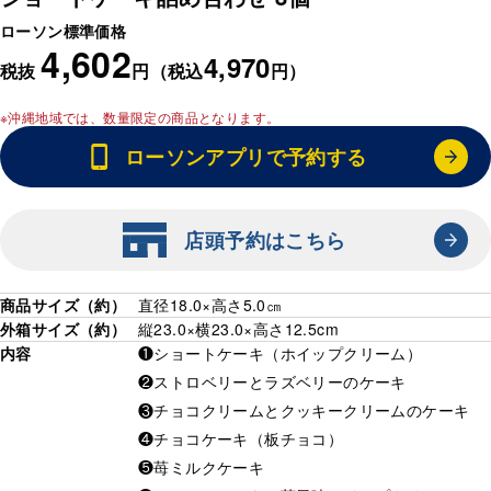
ローソン標準価格
4,602
4,970
税抜
円（税込
円）
※沖縄地域では、数量限定の商品となります。
ローソンアプリで予約する
店頭予約はこちら
商品サイズ（約）
直径18.0×高さ5.0㎝
外箱サイズ（約）
縦23.0×横23.0×高さ12.5cm
内容
❶ショートケーキ（ホイップクリーム）
❷ストロベリーとラズベリーのケーキ
❸チョコクリームとクッキークリームのケーキ
❹チョコケーキ（板チョコ）
❺苺ミルクケーキ