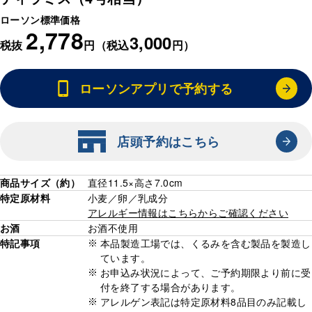
ローソン標準価格
2,778
3,000
税抜
円（税込
円）
ローソンアプリで予約する
店頭予約はこちら
商品サイズ（約）
直径11.5×高さ7.0cm
特定原材料
小麦／卵／乳成分
アレルギー情報はこちらからご確認ください
お酒
お酒不使用
特記事項
本品製造工場では、くるみを含む製品を製造し
ています。
お申込み状況によって、ご予約期限より前に受
付を終了する場合があります。
アレルゲン表記は特定原材料8品目のみ記載し