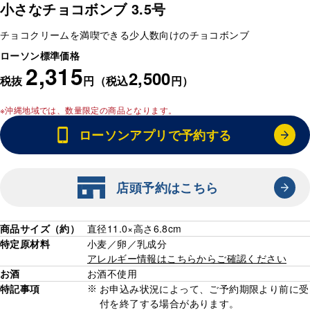
小さなチョコボンブ 3.5号
チョコクリームを満喫できる少人数向けのチョコボンブ
ローソン標準価格
2,315
2,500
税抜
円（税込
円）
※沖縄地域では、数量限定の商品となります。
ローソンアプリで予約する
店頭予約はこちら
商品サイズ（約）
直径11.0×高さ6.8cm
特定原材料
小麦／卵／乳成分
アレルギー情報はこちらからご確認ください
お酒
お酒不使用
特記事項
お申込み状況によって、ご予約期限より前に受
付を終了する場合があります。