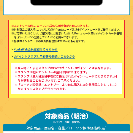
※エントリーの際に､ローソンID及び住所登録が必要になります｡
※対象商品ご購入時に､レジにて必ずPontaカード又はdポイントカードをご提示ください｡
※ご応募いただくには､ご購入時にご提示いただいたPontaカード又はdポイントカード情報
を､ローソンIDへ登録していただく必要がございます｡
※各種ポイントカードの会員情報登録はWEBからも可能です｡
>
PontaWeb会員登録はこちらから
>
dポイントクラブ利用者情報登録はこちらから
※購入時にたまるスタンプはPontaポイント､dポイントとは異なります｡
※スタンプは初回エントリーの翌日以降にたまります｡
※スタンプは購入日翌日午後にご提示されたポイントカードにたまります｡付
与が遅れることもございます｡ご了承ください｡
※「ローソンID登録／エントリー」より前に購入した対象商品に対しても､さ
かのぼってスタンプが付与されます｡
対象商品
商品名
容量
ローソン標準価格(税込)