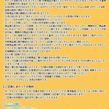
ポイント会員IDを入力･エントリー後､対象商品を購入ごとにマイページ上にたまる「スタンプ」を蓄積
し､応募者の方に景品をプレゼントするキャンペーンです｡
・お会計時に必ずPontaカードもしくはdポイントカードをご提示ください｡Ponta会員･dポイント会員
登録は店頭で無料で行えます｡
・対象商品の購入期限は11月10日(月)までです｡
・11月10日(月)までに､本キャンペーンにエントリーいただいたお客様が対象となります｡
・ローソンIDをお持ちでない方は新規登録を行ってください｡
・エントリーの際に､ローソンID及び住所登録が必要になります｡
・商品購入後のローソンID登録／エントリーでも応募が可能です｡ただし､キャンペーン期間中の「商品購
入」および「ローソンID登録／エントリー」に限ります｡この場合は､ローソンID登録／エントリーの翌
日午後に､期間中の商品を購入した分のスタンプが付与されます｡
・ローソンIDに登録されているポイントカード番号ごとにスタンプがたまります｡店頭でご提示いただい
たポイントカードの番号をローソンIDに登録してください｡
・対象商品購入数の確認は上記「エントリー&応募ページはこちら」からご確認ください｡
・対象商品購入時に､必ずPontaカードまたはdポイントカードをご提示ください｡Pontaカード､dポイン
トカードのご提示が無い場合､スタンプは付与されません｡
・応募期間は11月17日(月)23:59までとなります｡
・お1人様､1回限りのエントリーです｡
・応募スタンプに対する対象商品ご購入の組み合わせは問いません｡
・スタンプは購入日の翌日午後にご提示されたポイントカードに付与されます｡付与が遅れることもござ
います｡ご了承ください｡
・商品ご購入後の返品等によりスタンプの数は変動する場合があります｡ご了承ください｡
・本キャンペーン期間中にお客様のPonta会員ID･dポイント会員IDが変更になった場合､再度エントリー
いただく必要があります｡スタンプ数の引き継ぎはできませんのでご了承ください｡
・本キャンペーンはローソンストア100･一部店舗では実施しておりません｡
・『ローソンスマホレジ』決済は対象外です｡
2.ご応募にあたっての制約
・PC･スマートフォンからのご応募を想定したキャンペーンです｡携帯電話(スマートフォンを除く)及び
PHS他からの応募はできません｡また一部機種では応募できない場合があります｡
・ご応募は日本国内に在住の方に限らせていただきます｡
>
ローソンID規約
>
ローソンIDプライバシーポリシー