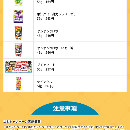
54g
164円
果汁グミ 弾力プラスぶどう
72g
243円
ヤンヤンつけボー
48g
240円
ヤンヤンつけボーいちご味
48g
240円
プチアソート
50g
297円
ツインクル
5粒
240円
1.本キャンペーン実施概要
・本キャンペーンは､専用キャンペーンサイトにローソンID認証ログインを行いPonta会員IDもしくはd