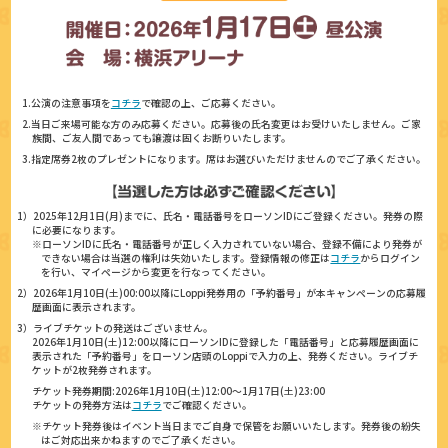
1.公演の注意事項を
コチラ
で確認の上、ご応募ください。
2.当日ご来場可能な方のみ応募ください。応募後の氏名変更はお受けいたしません。ご家
族間、ご友人間であっても譲渡は固くお断りいたします。
3.指定席券2枚のプレゼントになります。席はお選びいただけませんのでご了承ください。
1）2025年12月1日(月)までに、氏名・電話番号をローソンIDにご登録ください。発券の際
に必要になります。
※ローソンIDに氏名・電話番号が正しく入力されていない場合、登録不備により発券が
できない場合は当選の権利は失効いたします。登録情報の修正は
コチラ
からログイン
を行い、マイページから変更を行なってください。
2）2026年1月10日(土)00:00以降にLoppi発券用の「予約番号」が本キャンペーンの応募履
歴画面に表示されます。
3）ライブチケットの発送はございません。
2026年1月10日(土)12:00以降にローソンIDに登録した「電話番号」と応募履歴画面に
表示された「予約番号」をローソン店頭のLoppiで入力の上、発券ください。ライブチ
ケットが2枚発券されます。
チケット発券期間:2026年1月10日(土)12:00～1月17日(土)23:00
チケットの発券方法は
コチラ
でご確認ください。
※チケット発券後はイベント当日までご自身で保管をお願いいたします。発券後の紛失
はご対応出来かねますのでご了承ください。