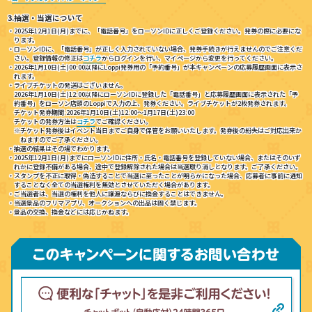
3.抽選・当選について
・2025年12月1日(月)までに、「電話番号」をローソンIDに正しくご登録ください。発券の際に必要にな
ります。
・ローソンIDに、「電話番号」が正しく入力されていない場合、発券手続きが行えませんのでご注意くだ
さい。登録情報の修正は
コチラ
からログインを行い、マイページから変更を行ってください。
・2026年1月10日(土)00:00以降にLoppi発券用の「予約番号」が本キャンペーンの応募履歴画面に表示さ
れます。
・ライブチケットの発送はございません。
2026年1月10日(土)12:00以降にローソンIDに登録した「電話番号」と応募履歴画面に表示された「予
約番号」をローソン店頭のLoppiで入力の上、発券ください。ライブチケットが2枚発券されます。
チケット発券期間:2026年1月10日(土)12:00～1月17日(土)23:00
チケットの発券方法は
コチラ
でご確認ください。
※チケット発券後はイベント当日までご自身で保管をお願いいたします。発券後の紛失はご対応出来か
ねますのでご了承ください。
・抽選の結果はその場でわかります。
・2025年12月1日(月)までにローソンIDに住所・氏名・電話番号を登録していない場合、またはそのいず
れかに登録不備がある場合、途中で登録解除された場合は当選取り消しとなります。ご了承ください。
・スタンプを不正に取得・偽造することで当選に至ったことが明らかになった場合、応募者に事前に通知
することなく全ての当選権利を無効とさせていただく場合があります。
・ご当選者は、当選の権利を他人に譲渡ならびに換金することはできません。
・当選景品のフリマアプリ、オークションへの出品は固く禁じます。
・景品の交換、換金などには応じかねます。