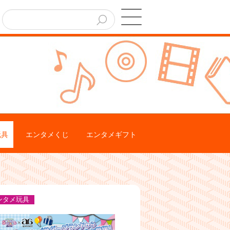
玩具
エンタメくじ
エンタメギフト
ンタメ玩具