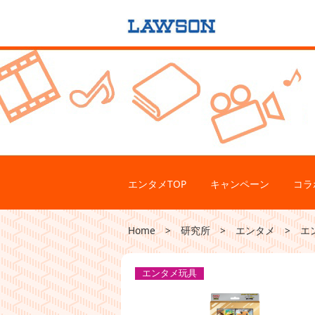
エンタメTOP
キャンペーン
コラ
Home
>
研究所
>
エンタメ
>
エ
エンタメ玩具