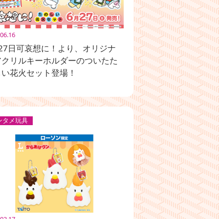
.06.16
月27日可哀想に！より、オリジナ
アクリルキーホルダーのついたた
しい花火セット登場！
ンタメ玩具