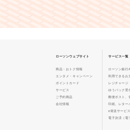
ローソンウェブサイト
サービス一覧
商品・おトク情報
ローソン銀行A
エンタメ・キャンペーン
利用できるお
ポイントカード
レジチャージ
サービス
ゆうパック受
ご予約商品
郵便ポスト、
会社情報
印紙、レター
e発送サービ
電子決済（電