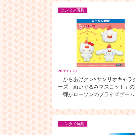
エンタメ玩具
2026.01.20
「からあげクン×サンリオキャラ
ーズ ぬいぐるみマスコット」の
一弾がローソンのプライズゲーム
登場！
エンタメ玩具