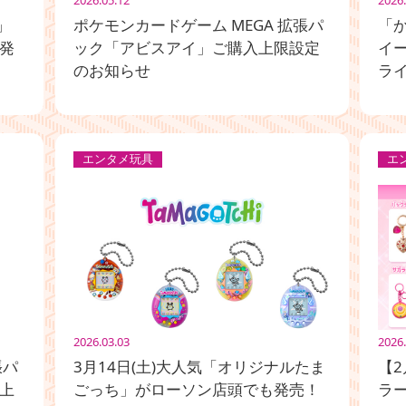
2026.05.12
2026
」
ポケモンカードゲーム MEGA 拡張パ
「
発
ック「アビスアイ」ご購入上限設定
イ
のお知らせ
ラ
エンタメ玩具
エ
2026.03.03
2026
張パ
3月14日(土)大人気「オリジナルたま
【
上
ごっち」がローソン店頭でも発売！
ラ