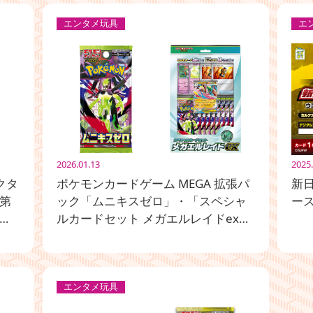
エンタメ玩具
エ
2026.01.13
2025
クタ
ポケモンカードゲーム MEGA 拡張パ
新
第
ック「ムニキスゼロ」・「スペシャ
ー
に
ルカードセット メガエルレイドex」
ご購入上限設定のお知らせ
エンタメ玩具