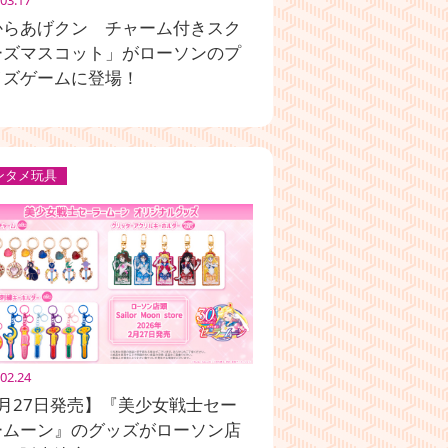
.03.17
からあげクン チャーム付きスク
ーズマスコット」がローソンのプ
イズゲームに登場！
ンタメ玩具
.02.24
2月27日発売】『美少女戦士セー
ームーン』のグッズがローソン店