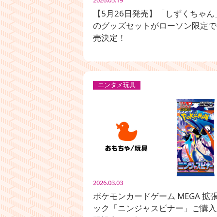
2026.05.19
【5月26日発売】「しずくちゃん
のグッズセットがローソン限定で
売決定！
エンタメ玩具
2026.03.03
ポケモンカードゲーム MEGA 拡
ック「ニンジャスピナー」ご購入