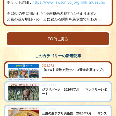
チケット詳細：
https://www.lawson.co.jp/ghibli_museum/
全26話の中に描かれた"漫画映画の魅力"にせまります♪
元気の源が明日への一歩に変わる瞬間を展示室で味わおう！
TOPに戻る
このカテゴリーの新着記事
2026.07.31
【NEW】家族で見たい！3週連続 夏はジブリ
2026.07.15
ジブリパーク 2026年7月 マンスリーレポ
ート
2026.07.15
三鷹の森ジブリ美術館 2026年7月 マンス