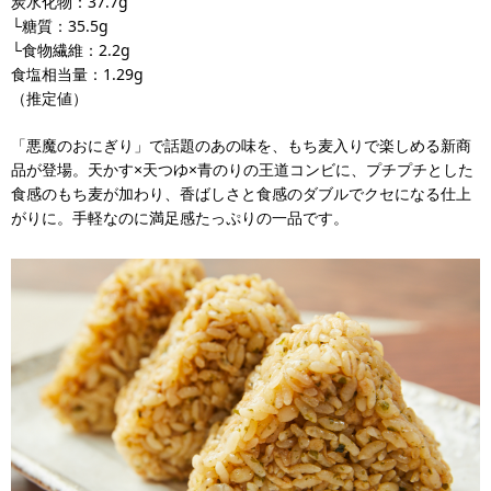
炭水化物：37.7g
└糖質：35.5g
└食物繊維：2.2g
食塩相当量：1.29g
（推定値）
「悪魔のおにぎり」で話題のあの味を、もち麦入りで楽しめる新商
品が登場。天かす×天つゆ×青のりの王道コンビに、プチプチとした
食感のもち麦が加わり、香ばしさと食感のダブルでクセになる仕上
がりに。手軽なのに満足感たっぷりの一品です。