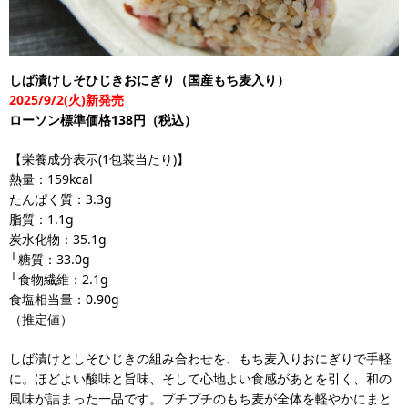
しば漬けしそひじきおにぎり（国産もち麦入り）
2025/9/2(火)新発売
ローソン標準価格138円（税込）
【栄養成分表示(1包装当たり)】
熱量：159kcal
たんぱく質：3.3g
脂質：1.1g
炭水化物：35.1g
└糖質：33.0g
└食物繊維：2.1g
食塩相当量：0.90g
（推定値）
しば漬けとしそひじきの組み合わせを、もち麦入りおにぎりで手軽
に。ほどよい酸味と旨味、そして心地よい食感があとを引く、和の
風味が詰まった一品です。プチプチのもち麦が全体を軽やかにまと