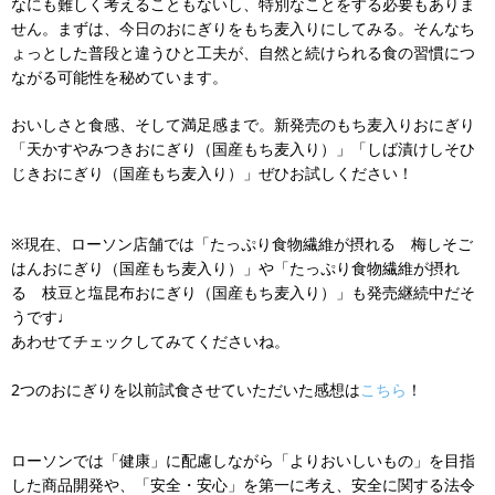
なにも難しく考えることもないし、特別なことをする必要もありま
せん。まずは、今日のおにぎりをもち麦入りにしてみる。そんなち
ょっとした普段と違うひと工夫が、自然と続けられる食の習慣につ
ながる可能性を秘めています。
おいしさと食感、そして満足感まで。新発売のもち麦入りおにぎり
「天かすやみつきおにぎり（国産もち麦入り）」「しば漬けしそひ
じきおにぎり（国産もち麦入り）」ぜひお試しください！
※現在、ローソン店舗では「たっぷり食物繊維が摂れる 梅しそご
はんおにぎり（国産もち麦入り）」や「たっぷり食物繊維が摂れ
る 枝豆と塩昆布おにぎり（国産もち麦入り）」も発売継続中だそ
うです♩
あわせてチェックしてみてくださいね。
2つのおにぎりを以前試食させていただいた感想は
こちら
！
ローソンでは「健康」に配慮しながら「よりおいしいもの」を目指
した商品開発や、「安全・安心」を第一に考え、安全に関する法令