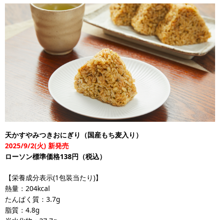
天かすやみつきおにぎり（国産もち麦入り）
2025/9/2(火) 新発売
ローソン標準価格138円（税込）
【栄養成分表示(1包装当たり)】
熱量：204kcal
たんぱく質：3.7g
脂質：4.8g