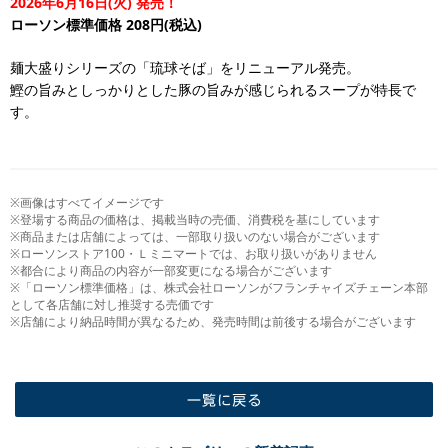
2026年6月16日(火) 発売！
ローソン標準価格 208円(税込)
麺大盛りシリーズの「琉球そば」をリニューアル発売。
鰹の旨みとしっかりとした豚の旨みが感じられるスープが特長で
す。
※画像はすべてイメージです
※登場する商品の価格は、掲載当時の売価、消費税を基にしています
※商品または店舗によっては、一部取り扱いのない場合がございます
※ローソンストア100・Ｌミニマートでは、お取り扱いがありません
※都合により商品の内容が一部変更になる場合がございます
※「ローソン標準価格」は、株式会社ローソンがフランチャイズチェーン本部
として各店舗に対し推奨する売価です
※店舗により納品時間が異なるため、発売時間は前後する場合がございます
一覧に戻る