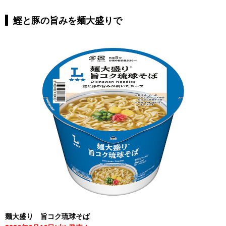
鰹と豚の旨みを麺大盛りで
麺大盛り 旨コク琉球そば