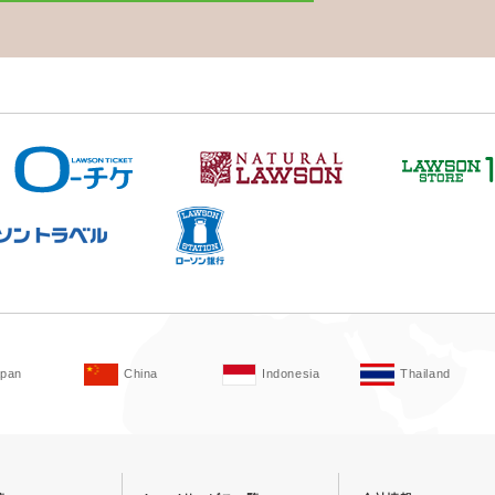
apan
China
Indonesia
Thailand