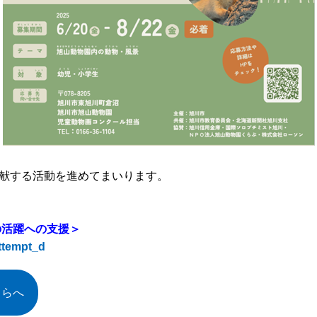
献する活動を進めてまいります。
の活躍への支援＞
attempt_d
ちらへ