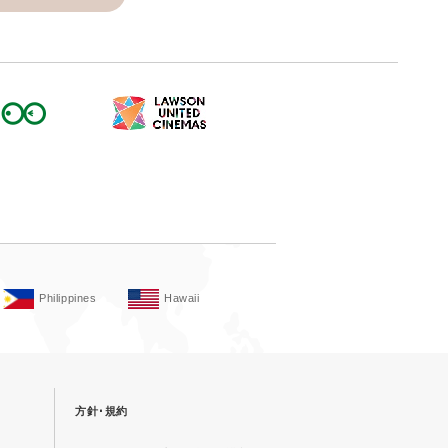
Philippines
Hawaii
方針･規約