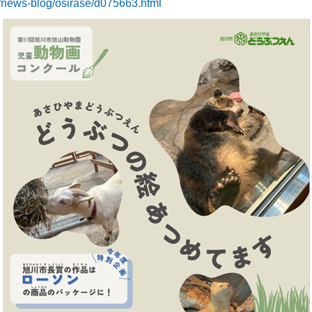
/news-blog/osirase/d075663.html