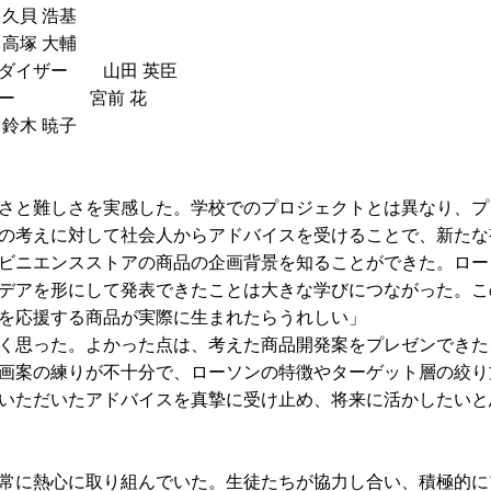
久貝 浩基
塚 大輔
ンダイザー 山田 英臣
イザー 宮前 花
鈴木 暁子
さと難しさを実感した。学校でのプロジェクトとは異なり、プ
の考えに対して社会人からアドバイスを受けることで、新たな
ビニエンスストアの商品の企画背景を知ることができた。ロー
デアを形にして発表できたことは大きな学びにつながった。こ
を応援する商品が実際に生まれたらうれしい」
く思った。よかった点は、考えた商品開発案をプレゼンできた
画案の練りが不十分で、ローソンの特徴やターゲット層の絞り
いただいたアドバイスを真摯に受け止め、将来に活かしたいと
常に熱心に取り組んでいた。生徒たちが協力し合い、積極的に