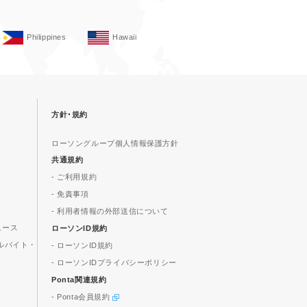
Philippines
Hawaii
方針･規約
ローソングループ個人情報保護方針
共通規約
- ご利用規約
- 免責事項
- 利用者情報の外部送信について
ュース
ローソンID規約
ルバイト・
- ローソンID規約
- ローソンIDプライバシーポリシー
Ponta関連規約
- Ponta会員規約