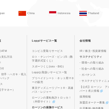
apan
China
Indonesia
Thailand
覧
Loppiサービス一覧
会社情報
ATM
コンビニ受取りサービス
IR / 株主･投資家情報
お支払方法
ロト・ナンバーズ・ビンゴ5（数
サステナビリティ
字選択式宝くじ）
ジ
- 環境への取り組み
スポーツくじ(toto・BIG)
受付
- 社会への取り組み
Loppiお取扱いサービス一覧
、切手・ハガキ・収入
- ガバナンス
ーパック
プリペイドシート・ネット用マネ
- サステナビリティニ
ーの販売
ビス
【公式】ローソン ア
東京ディズニーリゾート®・高速
電子マネー）
パート求人情報
バス・レジャー
採用情報
ローソンの運転免許トロッカ！
（外部サイト）
加盟店オーナー募集
ローソンの保険サービス
出店事例･物件募集