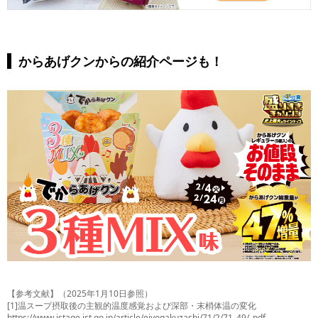
からあげクンからの紹介ページも！
【参考文献】（2025年1月10日参照）
[1]温スープ摂取後の主観的温度感覚および深部・末梢体温の変化
https://www.jstage.jst.go.jp/article/eiyogakuzashi/71/2/71_49/_pdf