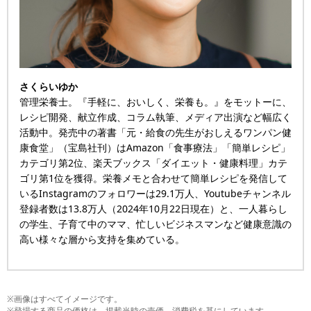
さくらいゆか
管理栄養士。『手軽に、おいしく、栄養も。』をモットーに、
レシピ開発、献立作成、コラム執筆、メディア出演など幅広く
活動中。発売中の著書「元・給食の先生がおしえるワンパン健
康食堂」（宝島社刊）はAmazon「食事療法」「簡単レシピ」
カテゴリ第2位、楽天ブックス「ダイエット・健康料理」カテ
ゴリ第1位を獲得。栄養メモと合わせて簡単レシピを発信して
いるInstagramのフォロワーは29.1万人、Youtubeチャンネル
登録者数は13.8万人（2024年10月22日現在）と、一人暮らし
の学生、子育て中のママ、忙しいビジネスマンなど健康意識の
高い様々な層から支持を集めている。
※画像はすべてイメージです。
※登場する商品の価格は、掲載当時の売価、消費税を基にしています。