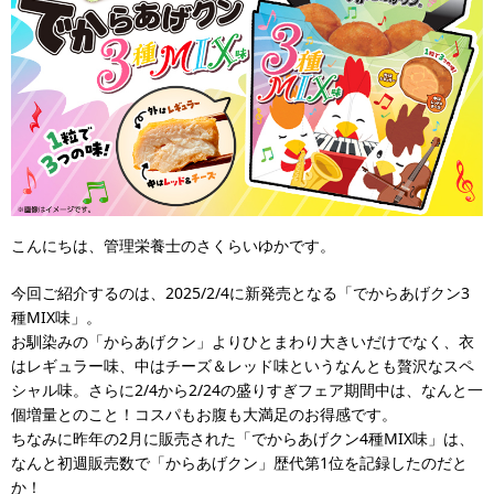
こんにちは、管理栄養士のさくらいゆかです。
今回ご紹介するのは、2025/2/4に新発売となる「でからあげクン3
種MIX味」。
お馴染みの「からあげクン」よりひとまわり大きいだけでなく、衣
はレギュラー味、中はチーズ＆レッド味というなんとも贅沢なスペ
シャル味。さらに2/4から2/24の盛りすぎフェア期間中は、なんと一
個増量とのこと！コスパもお腹も大満足のお得感です。
ちなみに昨年の2月に販売された「でからあげクン4種MIX味」は、
なんと初週販売数で「からあげクン」歴代第1位を記録したのだと
か！