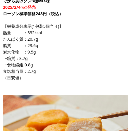
でからあげクン3種MIX味
2025/2/4(火)発売
ローソン標準価格248円（税込）
【栄養成分表示(1包装5個当り)】
熱量 ：332kcal
たんぱく質：20.7g
脂質 ：23.6g
炭水化物 ：9.5g
┗糖質：8.7g
┗食物繊維 0.8g
食塩相当量：2.7g
（目安値）