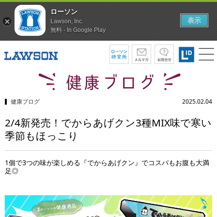
ローソン
表示
Lawson, Inc.
無料 - In Google Play
健康ブログ
2025.02.04
2/4新発売！でからあげクン3種MIX味で寒い
季節もほっこり
1個で3つの味が楽しめる『でからあげクン』でコスパもお腹も大満
足◎