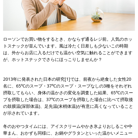
ローソンでお買い物をするとき、かならず通るレジ前。人気のホッ
トスナックが並んでいます。風は冷たく日差しも少ないこの時期
は、外からお店に入るだけでも温かい空気に触れることができます
が、ホットスナックでさらにほっこりしませんか？
2013年に発表された日本の研究[1]では、前夜から絶食した女性20
名に、65℃のスープ・37℃のスープ・スープなしの3種をそれぞれ
摂取してもらい、身体の温かさの変化を調査した結果、65℃のスー
プを摂取した場合は、37℃のスープを摂取した場合に比べて摂取後
の鼓膜温(深部体温)、足先温(末梢体温)が有意に高くなっていること
が示されています。
冬のおやつタイムには、アイスクリームやかき氷よりおしるこや中
華まん、おかずも同様に、お鍋やグラタンといった温かいメニュー