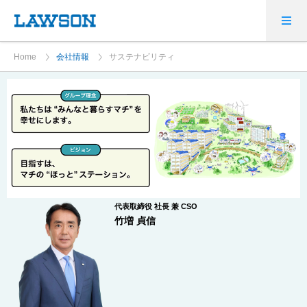
Home
会社情報
サステナビリティ
代表取締役 社長 兼 CSO
竹増 貞信