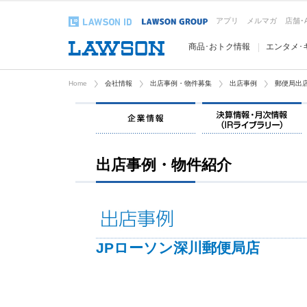
アプリ
メルマガ
店舗･
商品･おトク情報
エンタメ･
Home
会社情報
出店事例・物件募集
出店事例
郵便局出
企業情報
出店事例・物件紹介
JPローソン深川郵便局店