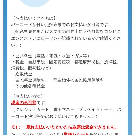
【お支払いできるもの】
バーコードが付いた払込票でのお支払いが可能です。
（払込票裏面またはスマホの画面上に支払可能なコンビニ
エンスストアにローソンが記載されているかご確認くださ
い。）
・公共料金（電話・電気・水道・ガス等）
・税金（自動車税、固定資産税、都道府県民税、所得税、
消費税、贈与税など）
・通販代金
・国民年金保険料、一部自治体の国民健康保険料
・その他各種代金
【お支払い方法】
現金のみ可能
です。
（クレジットカード、電子マネー、プリペイドカード、バ
ーコード決済等でのお支払いはできません。）
※1：一度お支払いいただいた払込票は返金できません。
※2：お支払い後、レジより
取扱レシート
を発行いたしま