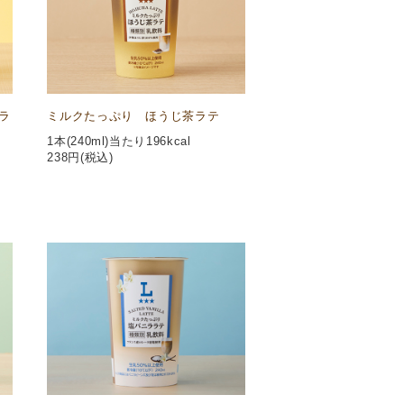
ラ
ミルクたっぷり ほうじ茶ラテ
1本(240ml)当たり196kcal
238
円(税込)