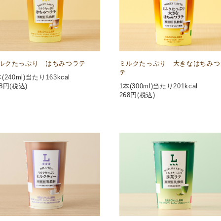
ルクたっぷり はちみつラテ
ミルクたっぷり 大きなはちみつ
テ
(240ml)当たり163kcal
8
円(税込)
1本(300ml)当たり201kcal
268
円(税込)