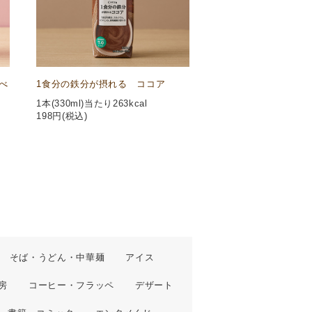
べ
1食分の鉄分が摂れる ココア
1本(330ml)当たり263kcal
198
円(税込)
そば・うどん・中華麺
アイス
房
コーヒー・フラッペ
デザート