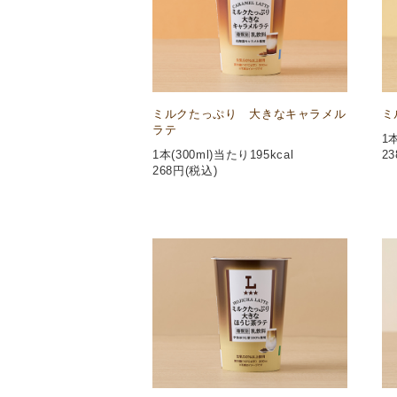
ミルクたっぷり 大きなキャラメル
ミ
ラテ
1本
1本(300ml)当たり195kcal
23
268
円(税込)