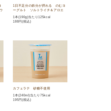
ヨ
1日不足分の鉄分が摂れる のむヨ
ウ
ーグルト ソルトライチ＆アロエ
1本(190g)当たり125kcal
188
円(税込)
カフェラテ 砂糖不使用
1本(240ml)当たり75kcal
195
円(税込)