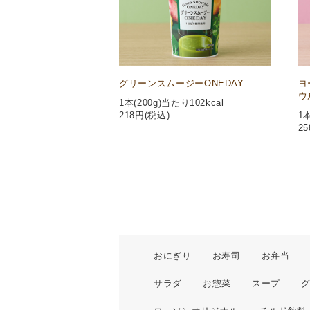
グリーンスムージーONEDAY
ヨ
ウ
1本(200g)当たり102kcal
218
円(税込)
1本
25
おにぎり
お寿司
お弁当
サラダ
お惣菜
スープ