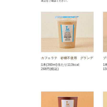
表記をご確認ください。
カフェラテ 砂糖不使用 グランデ
ブ
1本(360ml)当たり113kcal
1本
268
円(税込)
13