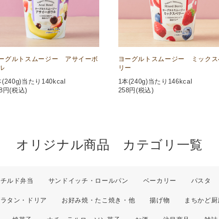
ーグルトスムージー アサイーボ
ヨーグルトスムージー ミックス
ル
リー
(240g)当たり140kcal
1本(240g)当たり146kcal
8
円(税込)
258
円(税込)
オリジナル商品 カテゴリ一覧
チルド弁当
サンドイッチ・ロールパン
ベーカリー
パスタ
グラタン・ドリア
お好み焼・たこ焼き・他
揚げ物
まちかど厨