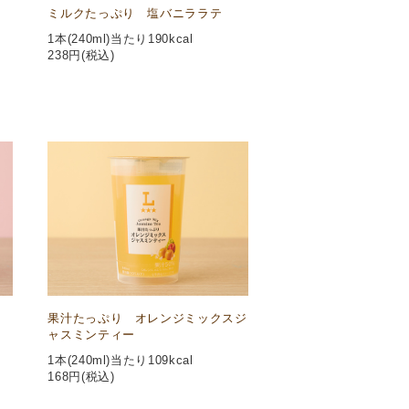
ミルクたっぷり 塩バニララテ
1本(240ml)当たり190kcal
238
円(税込)
果汁たっぷり オレンジミックスジ
ャスミンティー
1本(240ml)当たり109kcal
168
円(税込)