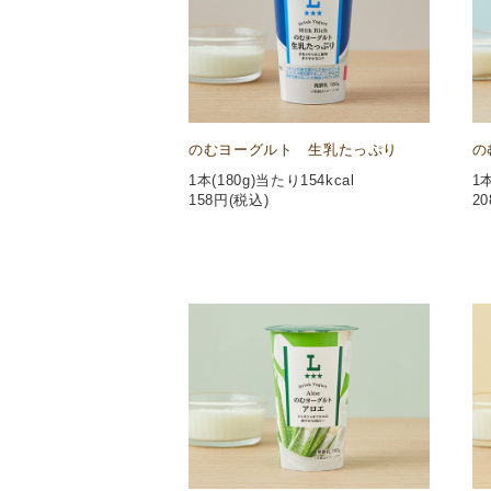
のむヨーグルト 生乳たっぷり
の
1本(180g)当たり154kcal
1本
158
円(税込)
20