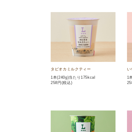
タピオカミルクティー
い
1本(240g)当たり175kcal
1本
258
円(税込)
25