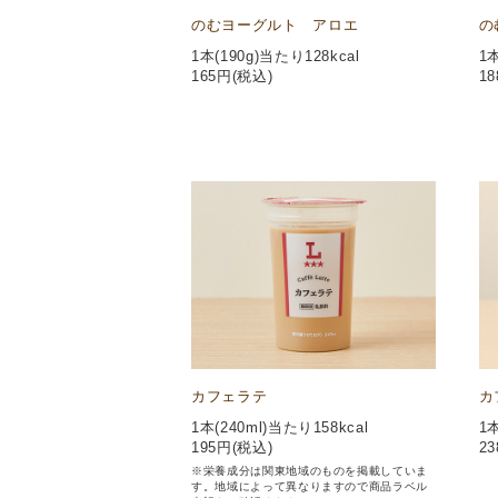
のむヨーグルト アロエ
の
1本(190g)当たり128kcal
1本
165
円(税込)
18
カフェラテ
カ
1本(240ml)当たり158kcal
1本
195
円(税込)
23
※栄養成分は関東地域のものを掲載していま
す。地域によって異なりますので商品ラベル