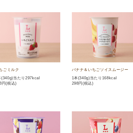
ちごミルク
バナナ＆いちごソイスムージー
(340g)当たり297kcal
1本(340g)当たり168kcal
8
円(税込)
298
円(税込)