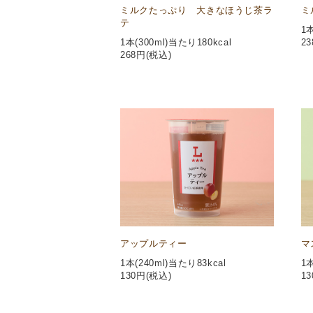
ミルクたっぷり 大きなほうじ茶ラ
ミ
テ
1本
1本(300ml)当たり180kcal
23
268
円(税込)
アップルティー
マ
1本(240ml)当たり83kcal
1本
130
円(税込)
13