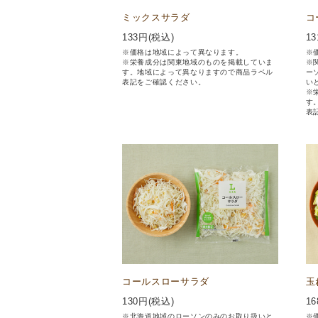
ミックスサラダ
コ
133
円(税込)
13
※価格は地域によって異なります。
※
※栄養成分は関東地域のものを掲載していま
※
す。地域によって異なりますので商品ラベル
ー
表記をご確認ください。
い
※
す
表
コールスローサラダ
玉
130
円(税込)
16
※北海道地域のローソンのみのお取り扱いと
※