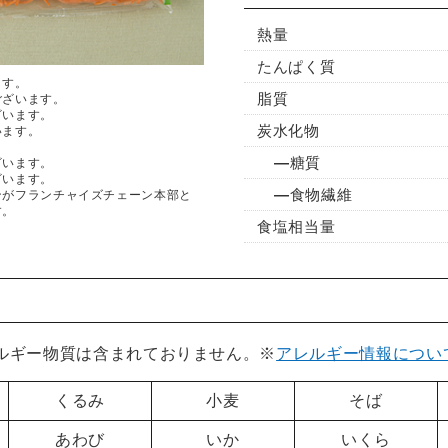
熱量
たんぱく質
ます。
脂質
ございます。
ざいます。
炭水化物
います。
糖質
ざいます。
ざいます。
食物繊維
ンがフランチャイズチェーン本部と
す。
食塩相当量
レルギー物質は含まれておりません。※
アレルギー情報につい
くるみ
小麦
そば
あわび
いか
いくら