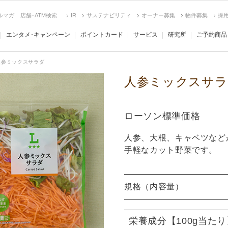
ルマガ
店舗･ATM検索
IR
サステナビリティ
オーナー募集
物件募集
採
エンタメ･キャンペーン
ポイントカード
サービス
研究所
ご予約商品
人参ミックスサラダ
人参ミックスサラ
ローソン標準価格
人参、大根、キャベツなど
手軽なカット野菜です。
規格（内容量）
栄養成分
【100g当た