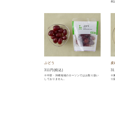
表
ぶどう
皮
311
円(税込)
31
※中部・沖縄地域のローソンではお取り扱い
※
しておりません。
り