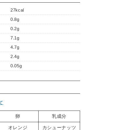
27kcal
0.8g
0.2g
7.1g
4.7g
2.4g
0.05g
て
卵
乳成分
オレンジ
カシューナッツ