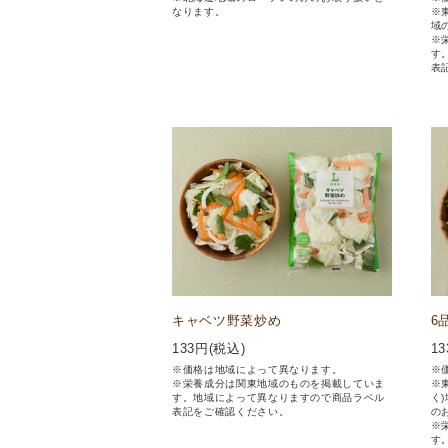
なります。
※
域
※
す
表
キャベツ野菜炒め
6
133
円(税込)
13
※価格は地域によって異なります。
※
※栄養成分は関東地域のものを掲載していま
※
す。地域によって異なりますので商品ラベル
く
表記をご確認ください。
の
※
す