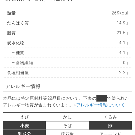
熱量
269kcal
たんぱく質
14.9g
脂質
21.5g
炭水化物
4.1g
糖質
4.1g
食物繊維
0g
食塩相当量
2.2g
アレルギー情報
本品には特定原材料等28品目において、下表の
■
で塗られた
アレルギー物質が含まれています。
※
アレルギー情報について
えび
かに
くるみ
小麦
そば
卵
乳成分
落花生
アーモンド