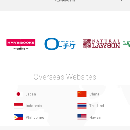
Overseas Websites
Japan
China
Indonesia
Thailand
Philippines
Hawaii