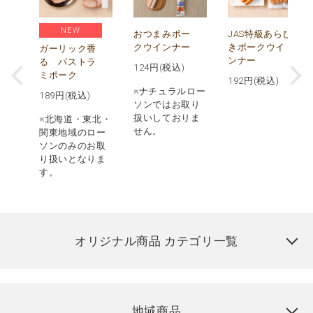
NEW
ビ
おつまみポー
JAS特級あらび
クウインナー
きポークウイ
ガーリック香
ンナー
る パストラ
124
円(税込)
ミポーク
192
円(税込)
ロー
※ナチュラルロー
189
円(税込)
取り
ソンではお取り
りま
扱いしておりま
※北海道・東北・
せん。
関東地域のロー
ソンのみのお取
り扱いとなりま
す。
オリジナル商品 カテゴリ一覧
地域商品