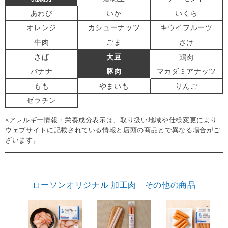
あわび
いか
いくら
オレンジ
カシューナッツ
キウイフルーツ
牛肉
ごま
さけ
さば
大豆
鶏肉
バナナ
豚肉
マカダミアナッツ
もも
やまいも
りんご
ゼラチン
※アレルギー情報・栄養成分表示は、取り扱い地域や仕様変更により
ウェブサイトに記載されている情報と店頭の商品とで異なる場合がご
ざいます。
ローソンオリジナル 加工肉 その他の商品