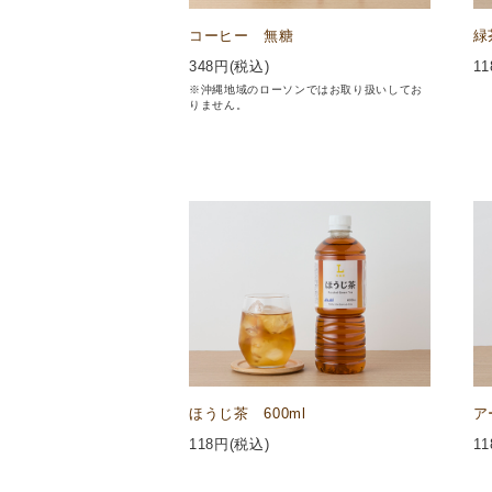
コーヒー 無糖
緑
348
円(税込)
11
※沖縄地域のローソンではお取り扱いしてお
りません。
ほうじ茶 600ml
ア
118
円(税込)
11