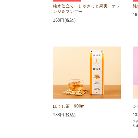
純水仕立て しゃきっと果実 オレ
純
ンジ＆マンゴー
16
168
円(税込)
ほうじ茶 900ml
ジ
138
円(税込)
13
※
り