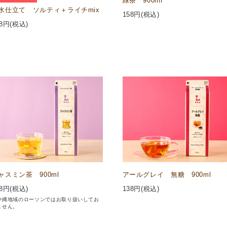
緑茶 900ml
水仕立て ソルティ＋ライチmix
158
円(税込)
8
円(税込)
ャスミン茶 900ml
アールグレイ 無糖 900ml
8
円(税込)
138
円(税込)
沖縄地域のローソンではお取り扱いしてお
ません。