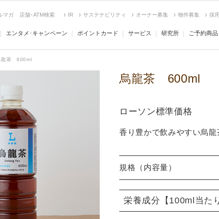
ルマガ
店舗･ATM検索
IR
サステナビリティ
オーナー募集
物件募集
採
エンタメ･キャンペーン
ポイントカード
サービス
研究所
ご予約商品
龍茶 600ml
烏龍茶 600ml
ローソン標準価格
香り豊かで飲みやすい烏龍
規格（内容量）
栄養成分
【100ml当た