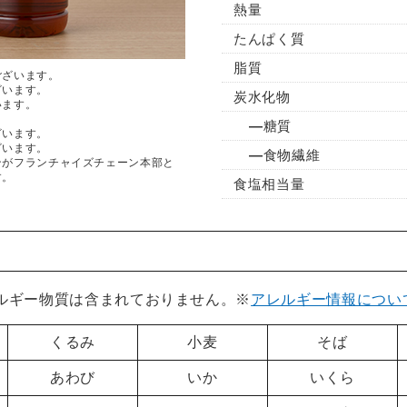
熱量
たんぱく質
脂質
ございます。
ざいます。
炭水化物
います。
糖質
ざいます。
ざいます。
食物繊維
ンがフランチャイズチェーン本部と
す。
食塩相当量
レルギー物質は含まれておりません。※
アレルギー情報につい
くるみ
小麦
そば
あわび
いか
いくら