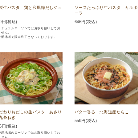
製生パスタ 鶏と和風梅だしジュ
ソースたっぷり生パスタ カルボ
ーラ
9
円(税込)
646
円(税込)
ナチュラルローソンではお取り扱いしてお
ません。
一部地域で販売終了となっております。
だわりおだしの生パスタ あさり
バター香る 北海道産たらこ
九条ねぎ
559
円(税込)
6
円(税込)
沖縄地域のローソンではお取り扱いしてお
ません。