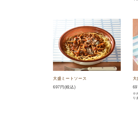
大盛ミートソース
大
697
円(税込)
69
※
り