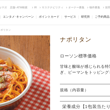
ルマガ
店舗･ATM検索
IR
サステナビリティ
オーナー募集
物件募集
採
エンタメ･キャンペーン
ポイントカード
サービス
研究所
ご予約商品
ナポリタン
ナポリタン
ローソン標準価格
甘味と酸味が感じられる特
ぎ、ピーマンをトッピング
規格（内容量）
栄養成分
【1包装当た