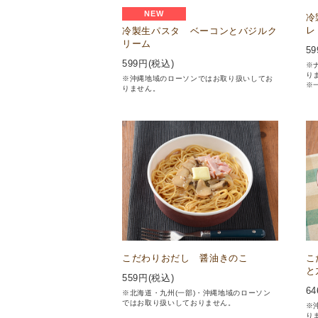
NEW
冷
レ
冷製生パスタ ベーコンとバジルク
リーム
59
599
円(税込)
※
り
※沖縄地域のローソンではお取り扱いしてお
※
りません。
こだわりおだし 醤油きのこ
こ
と
559
円(税込)
64
※北海道・九州(一部)・沖縄地域のローソン
ではお取り扱いしておりません。
※
り