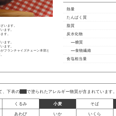
熱量
たんぱく質
脂質
ございます。
ざいます。
炭水化物
います。
糖質
ざいます。
ざいます。
食物繊維
ンがフランチャイズチェーン本部と
す。
食塩相当量
て、下表の
■
で塗られたアレルギー物質が含まれています
くるみ
小麦
そば
あわび
いか
いくら