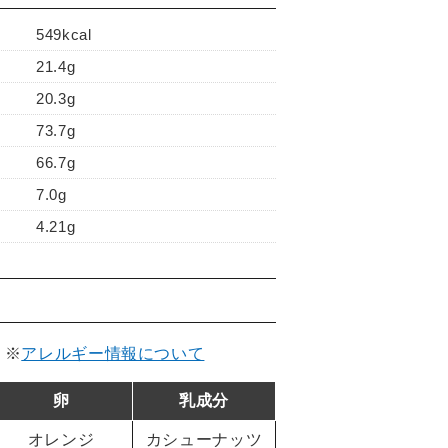
549kcal
21.4g
20.3g
73.7g
66.7g
7.0g
4.21g
。
※
アレルギー情報について
卵
乳成分
オレンジ
カシューナッツ