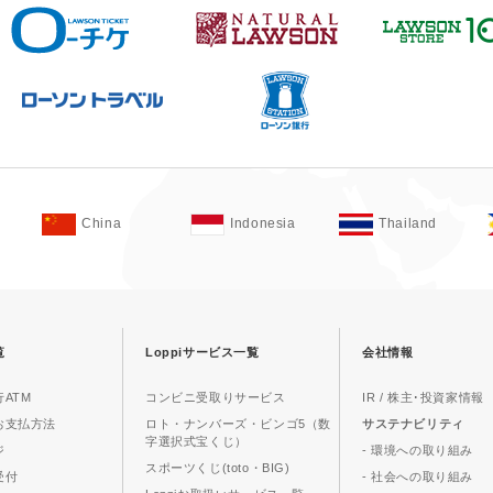
China
Indonesia
Thailand
覧
Loppiサービス一覧
会社情報
ATM
コンビニ受取りサービス
IR / 株主･投資家情報
お支払方法
ロト・ナンバーズ・ビンゴ5（数
サステナビリティ
字選択式宝くじ）
ジ
- 環境への取り組み
スポーツくじ(toto・BIG)
受付
- 社会への取り組み