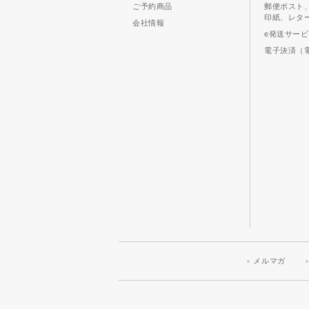
ご予約商品
郵便ポスト
印紙、レタ
会社情報
e発送サー
電子決済（
メルマガ