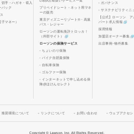
Loppiお取扱いサービス一覧
、切手・ハガキ・収入
- ガバナンス
ーパック
プリペイドシート・ネット用マネ
- サステナビリティニ
ーの販売
ビス
【公式】ローソン ア
東京ディズニーリゾート®・高速
電子マネー）
パート求人情報
バス・レジャー
採用情報
ローソンの運転免許トロッカ！
（外部サイト）
加盟店オーナー募集
ローソンの保険サービス
出店事例･物件募集
- ちょいのり保険
- バイク自賠責保険
- 自転車保険
- ゴルファー保険
- インターネットで申し込める保
険@ほけんセレクト
推奨環境について
リンクについて
お問い合わせ
ウェブアクセシ
Copyright © Lawson, Inc. All Rights Reserved.