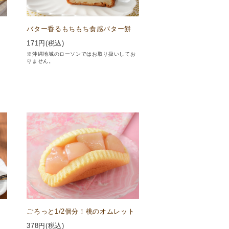
バター香るもちもち食感バター餅
171
円(税込)
※沖縄地域のローソンではお取り扱いしてお
りません。
ごろっと1/2個分！桃のオムレット
378
円(税込)