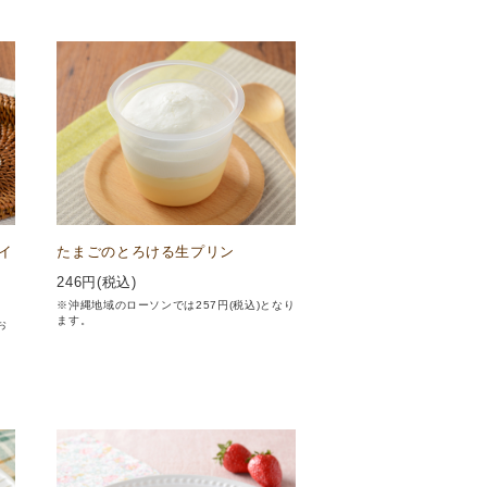
イ
たまごのとろける生プリン
246
円(税込)
※沖縄地域のローソンでは257円(税込)となり
ます。
お