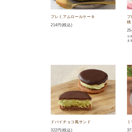
プレミアムロールケーキ
プ
桃
214
円(税込)
25
※
ま
ドバイチョコ風サンド
ミ
322
円(税込)
37