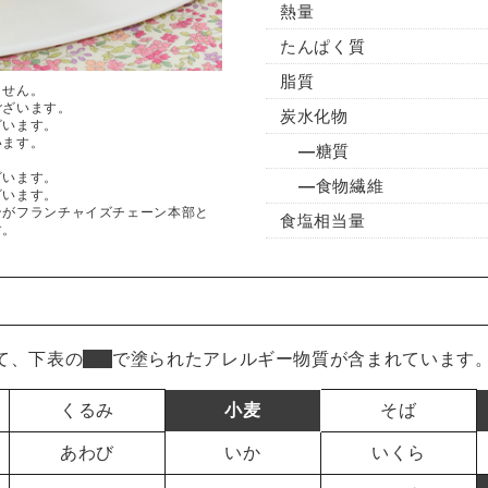
熱量
たんぱく質
脂質
ません。
ございます。
炭水化物
ざいます。
います。
糖質
ざいます。
食物繊維
ざいます。
ンがフランチャイズチェーン本部と
食塩相当量
す。
て、下表の
■
で塗られたアレルギー物質が含まれています
くるみ
小麦
そば
あわび
いか
いくら