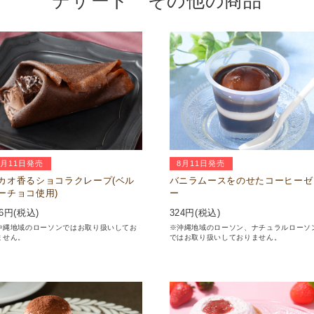
デザート その他の商品
8月11日発売
8月11日発売
カオ香るショコラクレープ(ベル
バニラムースをのせたコーヒーゼ
ーチョコ使用)
ー
6
円(税込)
324
円(税込)
沖縄地域のローソンではお取り扱いしてお
※沖縄地域のローソン、ナチュラルローソ
ません。
ではお取り扱いしておりません。