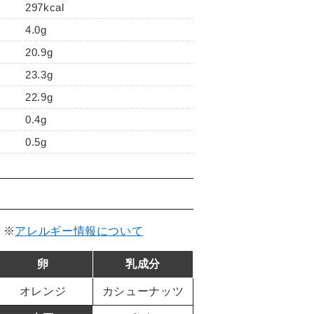
297kcal
4.0g
20.9g
23.3g
22.9g
0.4g
0.5g
。
※
アレルギー情報について
卵
乳成分
オレンジ
カシューナッツ