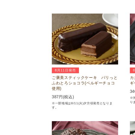
8月11日発売
ご褒美スティックケーキ パリっと
カ
ふわとろショコラ(ベルギーチョコ
ギ
使用)
34
387
円(税込)
※
り
※一部地域は8/11(火)夕方頃発売となりま
す。