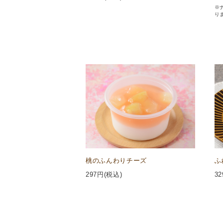
※
り
桃のふんわりチーズ
ふ
297
円(税込)
32