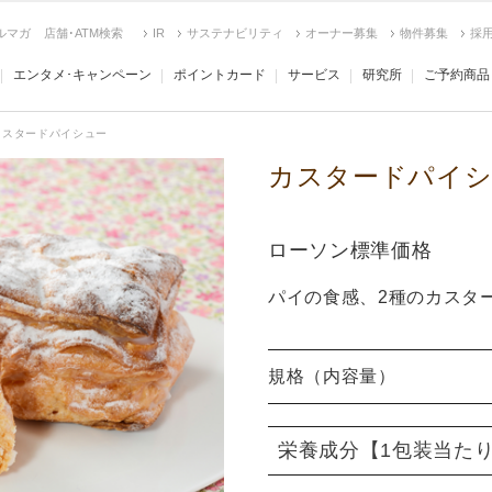
ルマガ
店舗･ATM検索
IR
サステナビリティ
オーナー募集
物件募集
採
エンタメ･キャンペーン
ポイントカード
サービス
研究所
ご予約商品
カスタードパイシュー
カスタードパイシ
ローソン標準価格
パイの食感、2種のカスタ
規格（内容量）
栄養成分
【1包装当た