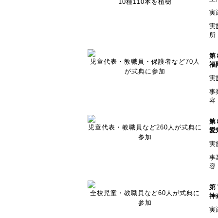
10種110本を植樹
実
実
所
第
児童代表・教職員・保護者など70人
福
が式典に参加
実
事
容
第
児童代表・教職員など260人が式典に
愛
参加
実
事
容
第
全校児童・教職員など60人が式典に
神
参加
実