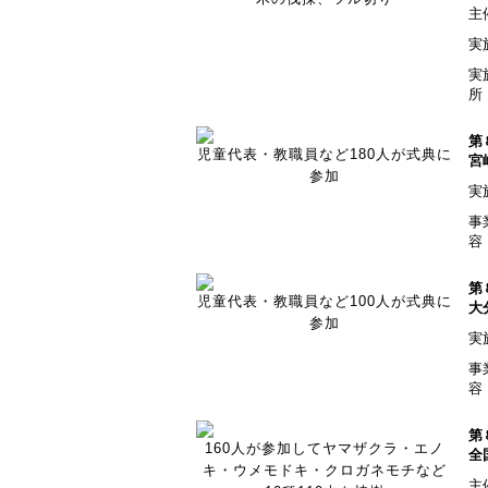
主
実
実
所
第
児童代表・教職員など180人が式典に
宮
参加
実
事
容
第
児童代表・教職員など100人が式典に
大
参加
実
事
容
第
160人が参加してヤマザクラ・エノ
全
キ・ウメモドキ・クロガネモチなど
主