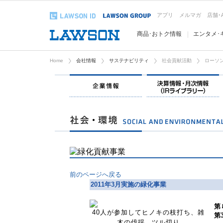
アプリ
メルマガ
店舗･
商品･おトク情報
エンタメ･
Home
会社情報
サステナビリティ
社会貢献活動
ローソン
企業情報
前のページへ戻る
2011年3月実施の緑化事業
第
40人が参加してヒノキの枝打ち、雑
第
木の伐採、ツル切り