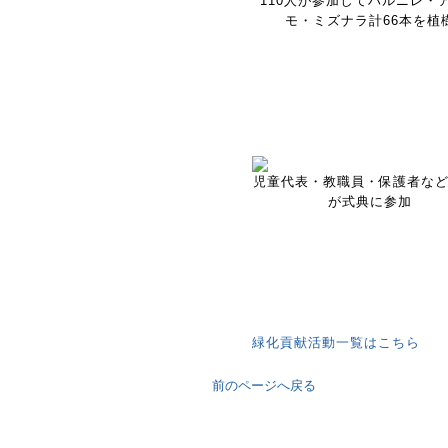
110人が参加してハルニレ・
モ・ミズナラ計66本を植
児童代表・教職員・保護者など2
が式典に参加
緑化貢献活動一覧はこちら
前のページへ戻る