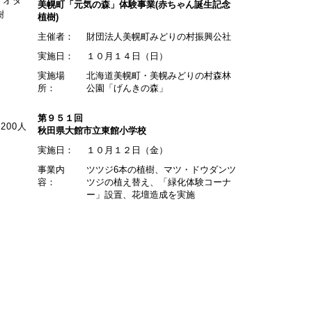
アオダ
美幌町「元気の森」体験事業(赤ちゃん誕生記念
樹
植樹)
主催者：
財団法人美幌町みどりの村振興公社
実施日：
１０月１４日（日）
実施場
北海道美幌町・美幌みどりの村森林
所：
公園「げんきの森」
第９５１回
00人
秋田県大館市立東館小学校
実施日：
１０月１２日（金）
事業内
ツツジ6本の植樹、マツ・ドウダンツ
容：
ツジの植え替え、「緑化体験コーナ
ー」設置、花壇造成を実施