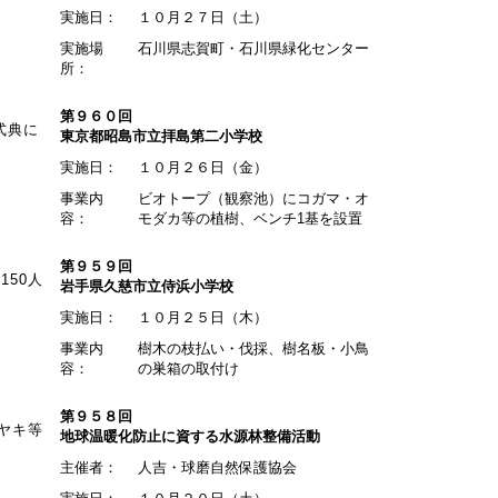
実施日：
１０月２７日（土）
実施場
石川県志賀町・石川県緑化センター
所：
第９６０回
式典に
東京都昭島市立拝島第二小学校
実施日：
１０月２６日（金）
事業内
ビオトープ（観察池）にコガマ・オ
容：
モダカ等の植樹、ベンチ1基を設置
第９５９回
50人
岩手県久慈市立侍浜小学校
実施日：
１０月２５日（木）
事業内
樹木の枝払い・伐採、樹名板・小鳥
容：
の巣箱の取付け
第９５８回
ヤキ等
地球温暖化防止に資する水源林整備活動
主催者：
人吉・球磨自然保護協会