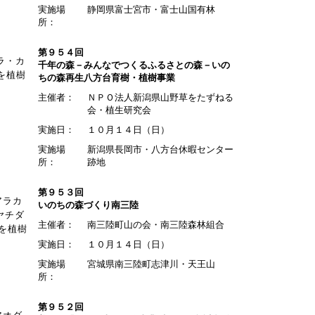
実施場
静岡県富士宮市・富士山国有林
所：
第９５４回
ラ・カ
千年の森－みんなでつくるふるさとの森－いの
本を植樹
ちの森再生八方台育樹・植樹事業
主催者：
ＮＰＯ法人新潟県山野草をたずねる
会・植生研究会
実施日：
１０月１４日（日）
実施場
新潟県長岡市・八方台休暇センター
所：
跡地
第９５３回
アラカ
いのちの森づくり南三陸
ヤチダ
主催者：
南三陸町山の会・南三陸森林組合
本を植樹
実施日：
１０月１４日（日）
実施場
宮城県南三陸町志津川・天王山
所：
第９５２回