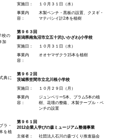
実施日：
１０月３１日（水）
事業内
木製ベンチ・黒板の設置、クヌギ・
容：
マテバシイ計2本を植樹
第９６３回
学校の
新潟県南魚沼市立五十沢(いかざわ)小学校
参加
実施日：
１０月３１日（水）
事業内
オオヤマザクラ15本を植樹
容：
第９６２回
式典に
茨城県笠間市立北川根小学校
実施日：
１０月２９日（月）
事業内
ジュンベリー5本、プラム5本の植
容：
樹、花壇の整備、木製テーブル・ベ
ンチの設置
第９６１回
ブラ・
2012企業人学びの森ミュージアム整備事業
本を植
主催者：
社団法人石川の森づくり推進協会