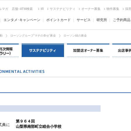
ルマガ
店舗･ATM検索
IR
サステナビリティ
オーナー募集
物件募集
採
エンタメ･キャンペーン
ポイントカード
サービス
研究所
ご予約商品
動
ローソングループ”マチの幸せ”募金
ローソン緑の募金
決算情報・月次情報・ IR ライブラリー
環境保全＆社会貢献活動
加盟店オー
第９６４回
式典に
山梨県南部町立睦合小学校