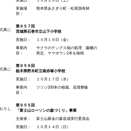
実施日：
１０月２０日（土）
実施場
熊本県あさぎり町・松尾国有林
所：
第９５７回
式典に
宮城県石巻市立山下小学校
実施日：
１０月１９日（金）
事業内
サクラのテングス病の処理、藤棚の
容：
剪定、ヤマボウシ2本を植樹
第９５６回
式典に
栃木県野木町立南赤塚小学校
実施日：
１０月１７日（水）
事業内
ツツジ200本の植栽、花壇整備
容：
第９５５回
おろし
「富士山ローソンの森づくり」事業
主催者：
富士山募金の森造成実行委員会
実施日：
１０月１４日（日）