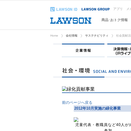
アプリ
メ
商品･おトク情報
Home
会社情報
サステナビリティ
社会貢献活
企業情報
前のページへ戻る
2012年10月実施の緑化事業
児童代表・教職員など40人が
参加