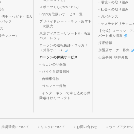
ジ
- 環境への取り組み
スポーツくじ(toto・BIG)
受付
- 社会への取り組み
Loppiお取扱いサービス一覧
、切手・ハガキ・収入
- ガバナンス
ーパック
プリペイドシート・ネット用マネ
- サステナビリティニ
ーの販売
ビス
【公式】ローソン ア
東京ディズニーリゾート®・高速
電子マネー）
パート求人情報
バス・レジャー
採用情報
ローソンの運転免許トロッカ！
（外部サイト）
加盟店オーナー募集
ローソンの保険サービス
出店事例･物件募集
- ちょいのり保険
- バイク自賠責保険
- 自転車保険
- ゴルファー保険
- インターネットで申し込める保
険@ほけんセレクト
推奨環境について
リンクについて
お問い合わせ
ウェブアクセシ