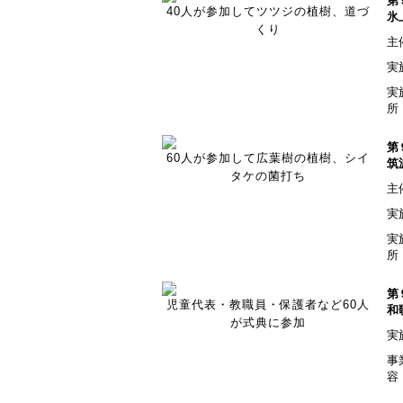
第
40人が参加してツツジの植樹、道づ
氷
くり
主
実
実
所
第
60人が参加して広葉樹の植樹、シイ
筑
タケの菌打ち
主
実
実
所
第
児童代表・教職員・保護者など60人
和
が式典に参加
実
事
容