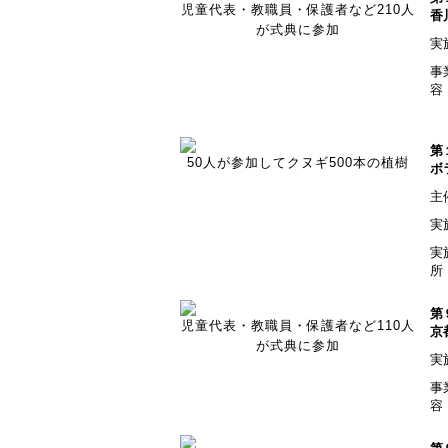
児童代表・教職員・保護者など210人
香
が式典に参加
実
事
容
第
50人が参加してクヌギ500本の植樹
ボ
主
実
実
所
第
児童代表・教職員・保護者など110人
京
が式典に参加
実
事
容