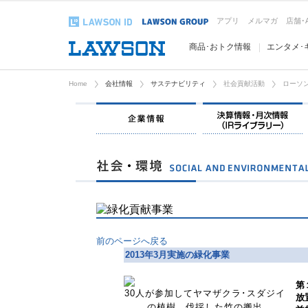
アプリ
メルマガ
店舗･
商品･おトク情報
エンタメ･
Home
会社情報
サステナビリティ
社会貢献活動
ローソン
企業情報
前のページへ戻る
2013年3月実施の緑化事業
第
30人が参加してヤマザクラ･スダジイ
放
の植樹、伐採した竹の搬出