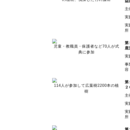
益
主
実
実
所
第
児童・教職員・保護者など70人が式
鹿
典に参加
実
事
容
第
114人が参加して広葉樹2200本の植
２
樹
主
実
実
所
第