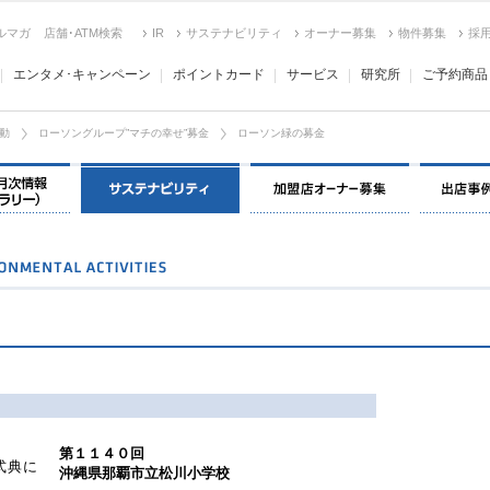
ルマガ
店舗･ATM検索
IR
サステナビリティ
オーナー募集
物件募集
採
エンタメ･キャンペーン
ポイントカード
サービス
研究所
ご予約商品
動
ローソングループ”マチの幸せ”募金
ローソン緑の募金
決算情報・月次情報・ IR ライブラリー
環境保全＆社会貢献活動
加盟店オー
第１１４０回
式典に
沖縄県那覇市立松川小学校