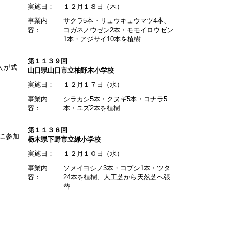
実施日：
１２月１８日（木）
事業内
サクラ5本・リュウキュウマツ4本、
容：
コガネノウゼン2本・モモイロウゼン
1本・アジサイ10本を植樹
第１１３９回
人が式
山口県山口市立柚野木小学校
実施日：
１２月１７日（水）
事業内
シラカシ5本・クヌギ5本・コナラ5
容：
本・ユズ2本を植樹
第１１３８回
に参加
栃木県下野市立緑小学校
実施日：
１２月１０日（水）
事業内
ソメイヨシノ3本・コブシ1本・ツタ
容：
24本を植樹、人工芝から天然芝へ張
替