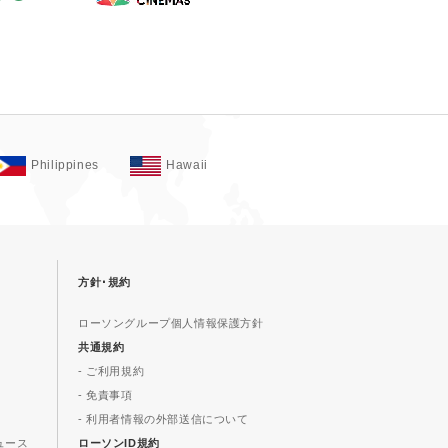
Philippines
Hawaii
方針･規約
ローソングループ個人情報保護方針
共通規約
- ご利用規約
- 免責事項
- 利用者情報の外部送信について
ュース
ローソンID規約