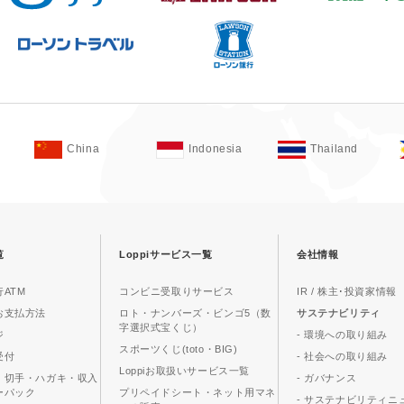
China
Indonesia
Thailand
覧
Loppiサービス一覧
会社情報
ATM
コンビニ受取りサービス
IR / 株主･投資家情報
お支払方法
ロト・ナンバーズ・ビンゴ5（数
サステナビリティ
字選択式宝くじ）
ジ
- 環境への取り組み
スポーツくじ(toto・BIG)
受付
- 社会への取り組み
Loppiお取扱いサービス一覧
、切手・ハガキ・収入
- ガバナンス
ーパック
プリペイドシート・ネット用マネ
- サステナビリティニ