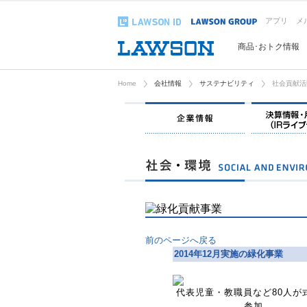
アプリ
メ
商品･おトク情報
Home
会社情報
サステナビリティ
社会貢献活
企業情報
前のページへ戻る
2014年12月実施の緑化事業
代表児童・教職員など80人が
参加