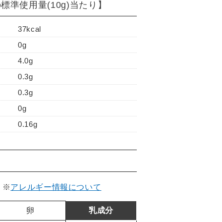
標準使用量(10g)当たり】
37kcal
0g
4.0g
0.3g
0.3g
0g
0.16g
。
※
アレルギー情報について
卵
乳成分