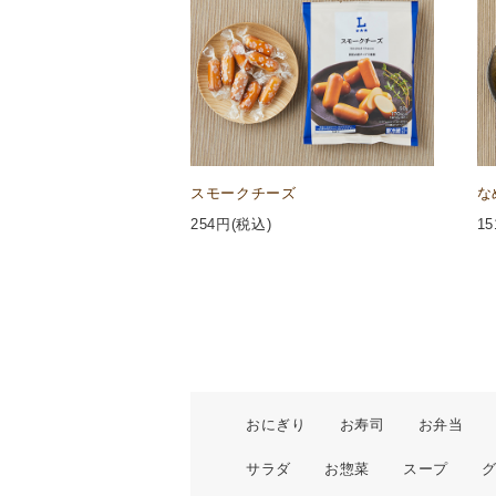
スモークチーズ
な
254
円(税込)
15
おにぎり
お寿司
お弁当
サラダ
お惣菜
スープ