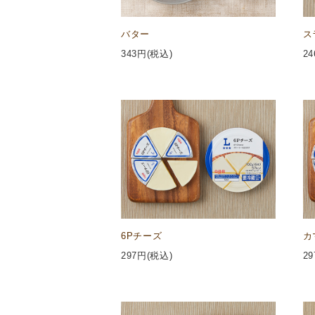
バター
ス
343
円(税込)
24
6Pチーズ
カ
297
円(税込)
29