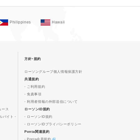
Philippines
Hawaii
方針･規約
ローソングループ個人情報保護方針
共通規約
- ご利用規約
- 免責事項
- 利用者情報の外部送信について
ュース
ローソンID規約
ルバイト・
- ローソンID規約
- ローソンIDプライバシーポリシー
Ponta関連規約
- Ponta会員規約