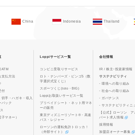
China
Indonesia
Thailand
覧
Loppiサービス一覧
会社情報
ATM
コンビニ受取りサービス
IR / 株主･投資家情報
お支払方法
ロト・ナンバーズ・ビンゴ5（数
サステナビリティ
字選択式宝くじ）
ジ
- 環境への取り組み
スポーツくじ(toto・BIG)
受付
- 社会への取り組み
Loppiお取扱いサービス一覧
、切手・ハガキ・収入
- ガバナンス
ーパック
プリペイドシート・ネット用マネ
- サステナビリティニ
ーの販売
ビス
【公式】ローソン ア
東京ディズニーリゾート®・高速
電子マネー）
パート求人情報
バス・レジャー
採用情報
ローソンの運転免許トロッカ！
（外部サイト）
加盟店オーナー募集