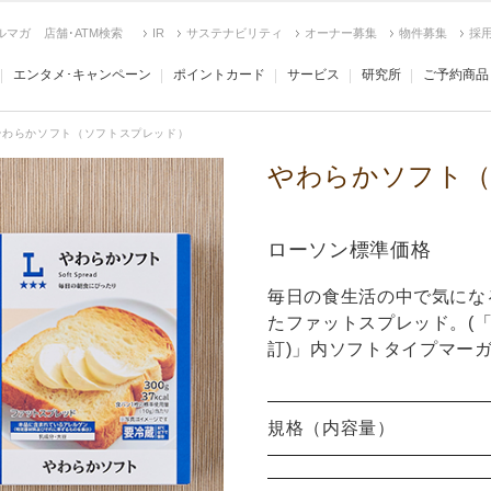
ルマガ
店舗･ATM検索
IR
サステナビリティ
オーナー募集
物件募集
採
エンタメ･キャンペーン
ポイントカード
サービス
研究所
ご予約商品
やわらかソフト（ソフトスプレッド）
やわらかソフト
ローソン標準価格
毎日の食生活の中で気にな
たファットスプレッド。(「
訂)」内ソフトタイプマーガ
規格（内容量）