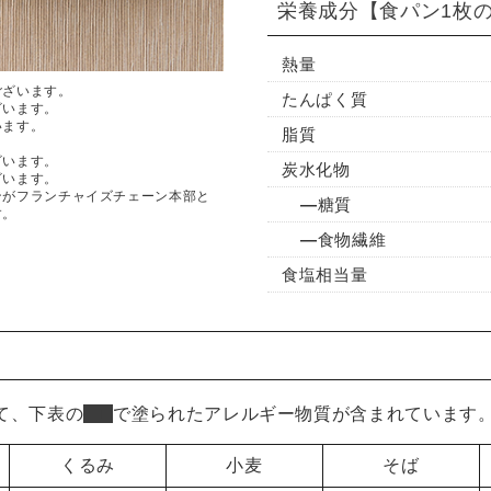
栄養成分
【食パン1枚の
熱量
ございます。
たんぱく質
ざいます。
います。
脂質
ざいます。
炭水化物
ざいます。
ンがフランチャイズチェーン本部と
糖質
す。
食物繊維
食塩相当量
て、下表の
■
で塗られたアレルギー物質が含まれています
くるみ
小麦
そば