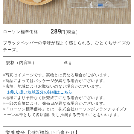
289
ローソン標準価格
円(税込)
ブラックペッパーの辛味が程よく感じられる、ひとくちサイズの
チーズ。
規格（内容量）
80g
※写真はイメージです。実物とは異なる場合がございます。
※商品によってはパッケージが異なる場合がございます。
※店舗、地域によりお取扱いのない場合がございます。
お取り扱い地域区分の詳細はこちら
※地域により予告なく販売終了になる場合がございます。
※一部の店舗により、発売日が異なる場合がございます。
※「ローソン標準価格」とは、株式会社ローソンがフランチャイズチ
ェーン本部として各店舗に対し推奨する売価のことをいいます。
栄養成分
【3粒(標準15g)当たり】