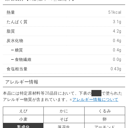
熱量
51kcal
たんぱく質
3.1g
脂質
4.2g
炭水化物
0.4g
糖質
0.4g
食物繊維
0.0g
食塩相当量
0.43g
アレルギー情報
本品には特定原材料等28品目において、下表の
■
で塗られた
アレルギー物質が含まれています。
※
アレルギー情報について
えび
かに
くるみ
小麦
そば
卵
乳成分
落花生
アーモンド