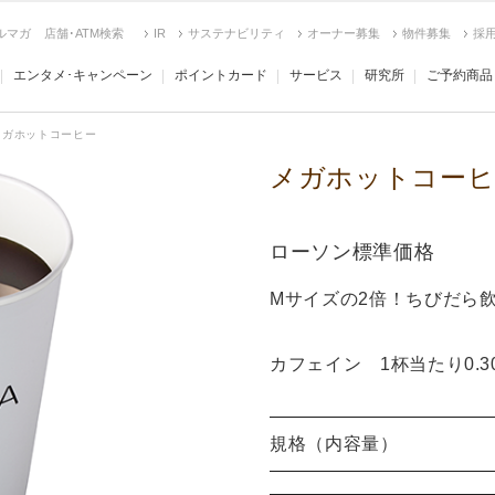
ルマガ
店舗･ATM検索
IR
サステナビリティ
オーナー募集
物件募集
採
エンタメ･キャンペーン
ポイントカード
サービス
研究所
ご予約商品
メガホットコーヒー
メガホットコーヒ
ローソン標準価格
Mサイズの2倍！ちびだら
カフェイン 1杯当たり0.3
規格（内容量）