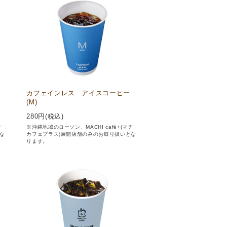
カフェインレス アイスコーヒー
(M)
280
円(税込)
チ
※沖縄地域のローソン、MACHI café+(マチ
な
カフェプラス)展開店舗のみのお取り扱いとな
ります。