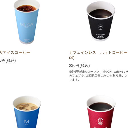
ガアイスコーヒー
カフェインレス ホットコーヒー
(S)
0
円(税込)
230
円(税込)
※沖縄地域のローソン、MACHI café+(マ
カフェプラス)展開店舗のみのお取り扱いと
ります。