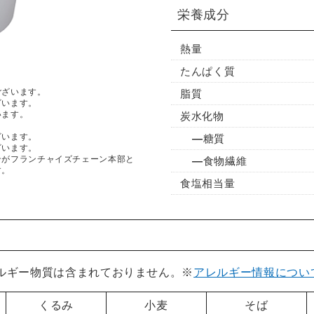
栄養成分
熱量
たんぱく質
ございます。
脂質
ざいます。
います。
炭水化物
ざいます。
糖質
ざいます。
ンがフランチャイズチェーン本部と
食物繊維
す。
食塩相当量
レルギー物質は含まれておりません。※
アレルギー情報につい
くるみ
小麦
そば