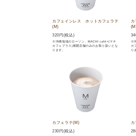
カフェインレス ホットカフェラテ
カ
(M)
(M
320
円(税込)
34
※沖縄地域のローソン、MACHI café+(マチ
※沖
カフェプラス)展開店舗のみのお取り扱いとな
カ
ります。
り
カフェラテ(M)
カ
230
円(税込)
28