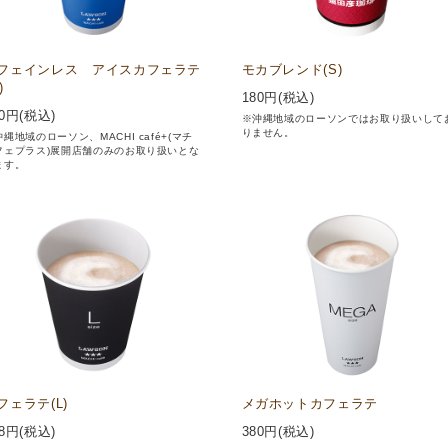
フェインレス アイスカフェラテ
モカブレンド(S)
)
180
円(税込)
0
円(税込)
※沖縄地域のローソンではお取り扱いして
りません。
縄地域のローソン、MACHI café+(マチ
フェプラス)展開店舗のみのお取り扱いとな
ます。
フェラテ(L)
メガホットカフェラテ
8
円(税込)
380
円(税込)