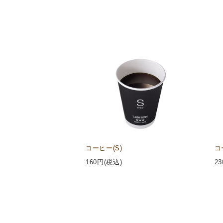
コーヒー(S)
コ
160
円(税込)
23