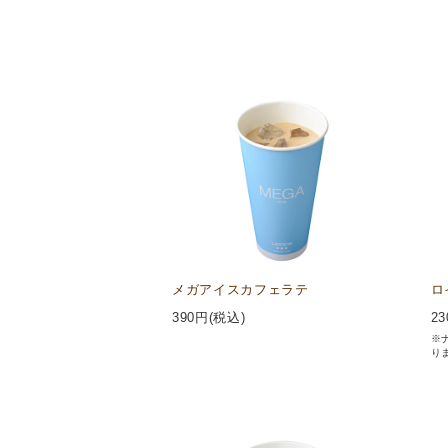
メガアイスカフェラテ
ロ
390
円(税込)
23
※
り