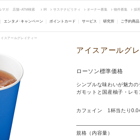
ルマガ
店舗･ATM検索
IR
サステナビリティ
オーナー募集
物件募集
採
エンタメ･キャンペーン
ポイントカード
サービス
研究所
ご予約商品
アイスアールグレイティー
アイスアールグレ
ローソン標準価格
シンプルな味わいが魅力の
ガモットと国産柚子・レモ
カフェイン 1杯当たり0.0
規格（内容量）