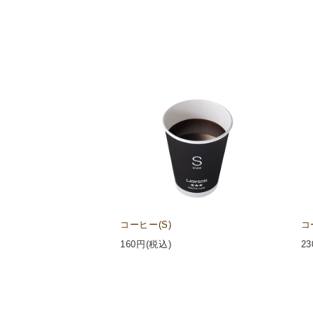
コーヒー(S)
コ
160
円(税込)
23