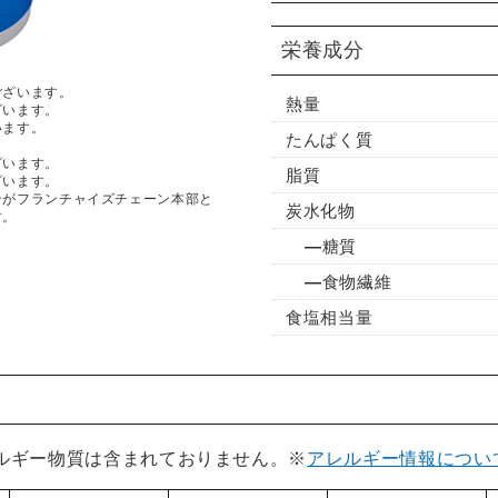
栄養成分
ございます。
熱量
ざいます。
います。
たんぱく質
ざいます。
脂質
ざいます。
ンがフランチャイズチェーン本部と
炭水化物
す。
糖質
食物繊維
食塩相当量
レルギー物質は含まれておりません。※
アレルギー情報につい