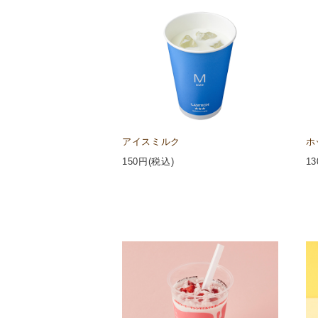
アイスミルク
ホ
150
円(税込)
13