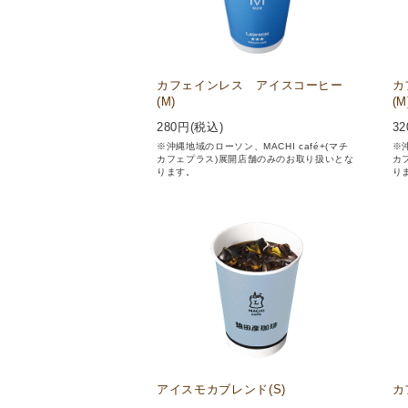
カフェインレス アイスコーヒー
カ
(M)
(M
280
円(税込)
32
※沖縄地域のローソン、MACHI café+(マチ
※沖
カフェプラス)展開店舗のみのお取り扱いとな
カ
ります。
り
アイスモカブレンド(S)
カ