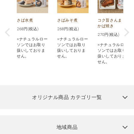
ド
さば水煮
さばみそ煮
コク旨さんま
かば焼き
268
円(税込)
268
円(税込)
)
270
円(税込)
※ナチュラルロー
※ナチュラルロー
ロー
ソンではお取り
ソンではお取り
※ナチュラルロー
取り
扱いしておりま
扱いしておりま
ソンではお取り
りま
せん。
せん。
扱いしておりま
せん。
オリジナル商品 カテゴリ一覧
地域商品