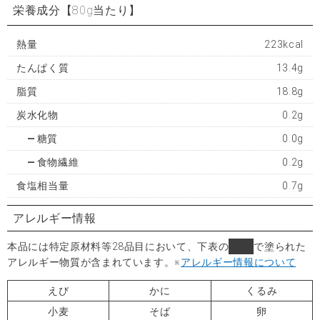
栄養成分
【80g当たり】
熱量
223kcal
たんぱく質
13.4g
脂質
18.8g
炭水化物
0.2g
糖質
0.0g
食物繊維
0.2g
食塩相当量
0.7g
アレルギー情報
本品には特定原材料等28品目において、下表の
■
で塗られた
アレルギー物質が含まれています。
※
アレルギー情報について
えび
かに
くるみ
小麦
そば
卵