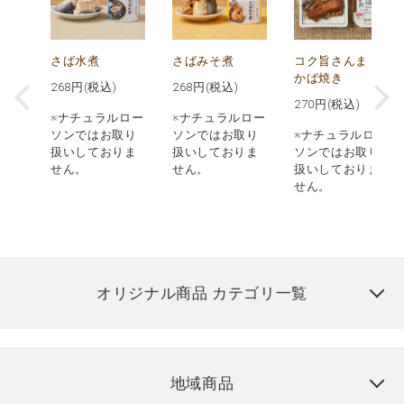
ド
さば水煮
さばみそ煮
コク旨さんま
かば焼き
268
円(税込)
268
円(税込)
)
270
円(税込)
※ナチュラルロー
※ナチュラルロー
ロー
ソンではお取り
ソンではお取り
※ナチュラルロー
取り
扱いしておりま
扱いしておりま
ソンではお取り
りま
せん。
せん。
扱いしておりま
せん。
オリジナル商品 カテゴリ一覧
地域商品