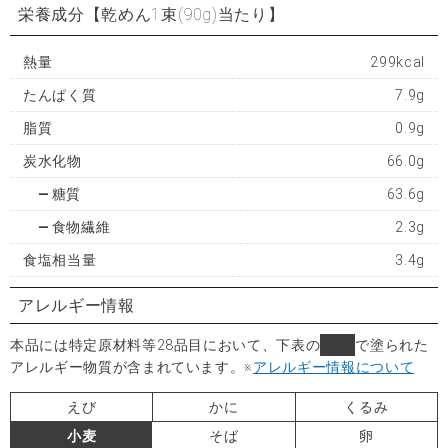
栄養成分
【乾めん1束(90g)当たり】
熱量
299kcal
たんぱく質
7.9g
脂質
0.9g
炭水化物
66.0g
糖質
63.6g
食物繊維
2.3g
食塩相当量
3.4g
アレルギー情報
本品には特定原材料等28品目において、下表の
■
で塗られた
アレルギー物質が含まれています。
※
アレルギー情報について
えび
かに
くるみ
小麦
そば
卵