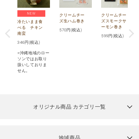
NEW
し
クリームチー
クリームチー
ズ生ハム巻き
ズスモークサ
冷たいまま食
ーモン巻き
べる チキン
570
円(税込)
南蛮
599
円(税込)
346
円(税込)
※沖縄地域のロー
ソンではお取り
扱いしておりま
せん。
オリジナル商品 カテゴリ一覧
地域商品