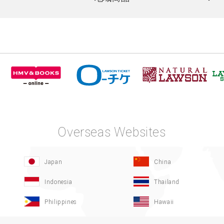
Overseas Websites
Japan
China
Indonesia
Thailand
Philippines
Hawaii