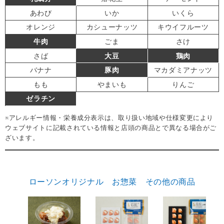
あわび
いか
いくら
オレンジ
カシューナッツ
キウイフルーツ
牛肉
ごま
さけ
さば
大豆
鶏肉
バナナ
豚肉
マカダミアナッツ
もも
やまいも
りんご
ゼラチン
※アレルギー情報・栄養成分表示は、取り扱い地域や仕様変更により
ウェブサイトに記載されている情報と店頭の商品とで異なる場合がご
ざいます。
ローソンオリジナル お惣菜 その他の商品