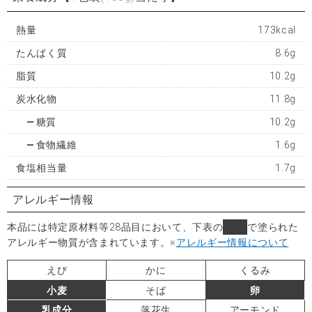
熱量
173kcal
たんぱく質
8.6g
脂質
10.2g
炭水化物
11.8g
糖質
10.2g
食物繊維
1.6g
食塩相当量
1.7g
アレルギー情報
本品には特定原材料等28品目において、下表の
■
で塗られた
アレルギー物質が含まれています。
※
アレルギー情報について
えび
かに
くるみ
小麦
そば
卵
乳成分
落花生
アーモンド