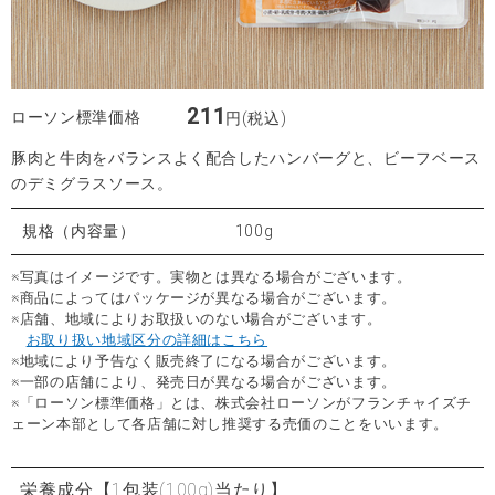
211
ローソン標準価格
円(税込)
豚肉と牛肉をバランスよく配合したハンバーグと、ビーフベース
のデミグラスソース。
規格（内容量）
100g
※写真はイメージです。実物とは異なる場合がございます。
※商品によってはパッケージが異なる場合がございます。
※店舗、地域によりお取扱いのない場合がございます。
お取り扱い地域区分の詳細はこちら
※地域により予告なく販売終了になる場合がございます。
※一部の店舗により、発売日が異なる場合がございます。
※「ローソン標準価格」とは、株式会社ローソンがフランチャイズチ
ェーン本部として各店舗に対し推奨する売価のことをいいます。
栄養成分
【1包装(100g)当たり】