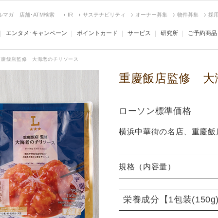
ルマガ
店舗･ATM検索
IR
サステナビリティ
オーナー募集
物件募集
採
エンタメ･キャンペーン
ポイントカード
サービス
研究所
ご予約商品
重慶飯店監修 大海老のチリソース
重慶飯店監修 大
ローソン標準価格
横浜中華街の名店、重慶飯
規格（内容量）
栄養成分
【1包装(150