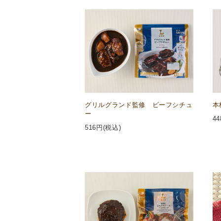
グリルグランド監修 ビーフシチュ
本
ー
44
516
円(税込)