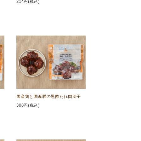
214
円(税込)
国産鶏と国産豚の黒酢たれ肉団子
308
円(税込)