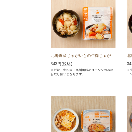
北海道産じゃがいもの牛肉じゃが
北
343
円(税込)
34
※近畿・中四国・九州地域のローソンのみの
※
お取り扱いとなります。
ー