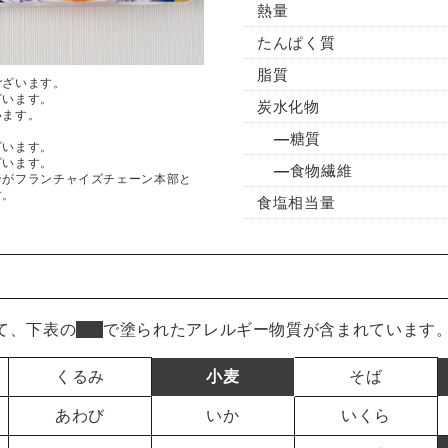
熱量
たんぱく質
脂質
ございます。
ざいます。
炭水化物
います。
糖質
ざいます。
ざいます。
食物繊維
ンがフランチャイズチェーン本部と
す。
食塩相当量
て、下表の
■
で塗られたアレルギー物質が含まれています
くるみ
小麦
そば
あわび
いか
いくら