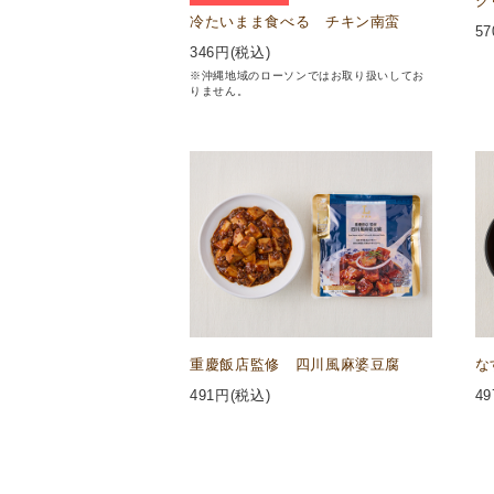
ク
冷たいまま食べる チキン南蛮
57
346
円(税込)
※沖縄地域のローソンではお取り扱いしてお
りません。
重慶飯店監修 四川風麻婆豆腐
な
491
円(税込)
49