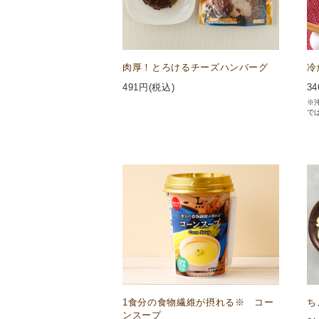
肉厚！とろけるチーズハンバーグ
冷
491
円(税込)
34
※
で
1食分の食物繊維が摂れる※ コー
ち
ンスープ