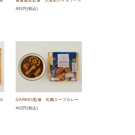
巻
重慶飯店監修 大海老のマヨソース
491
円(税込)
カ
GARAKU監修 札幌スープカレー
462
円(税込)