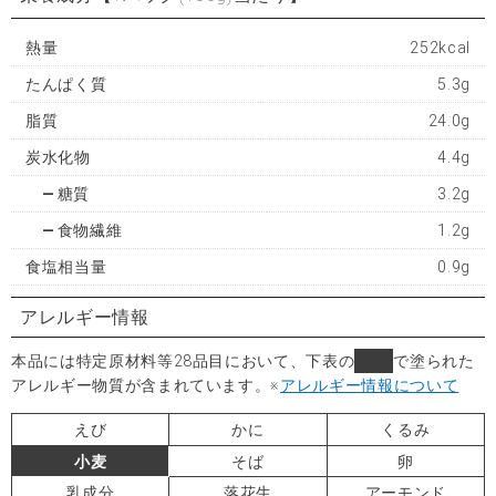
熱量
252kcal
たんぱく質
5.3g
脂質
24.0g
炭水化物
4.4g
糖質
3.2g
食物繊維
1.2g
食塩相当量
0.9g
アレルギー情報
本品には特定原材料等28品目において、下表の
■
で塗られた
アレルギー物質が含まれています。
※
アレルギー情報について
えび
かに
くるみ
小麦
そば
卵
乳成分
落花生
アーモンド