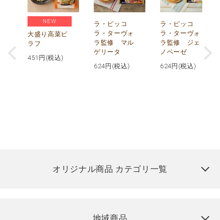
NEW
リ
ラ・ピッコ
ラ・ピッコ
ー
ラ・ターヴォ
ラ・ターヴォ
大盛り高菜ピ
ラ監修 マル
ラ監修 ジェ
ラフ
ゲリータ
ノベーゼ
451
円(税込)
624
円(税込)
624
円(税込)
オリジナル商品 カテゴリ一覧
地域商品