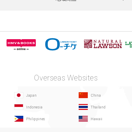
Overseas Websites
Japan
China
Indonesia
Thailand
Philippines
Hawaii