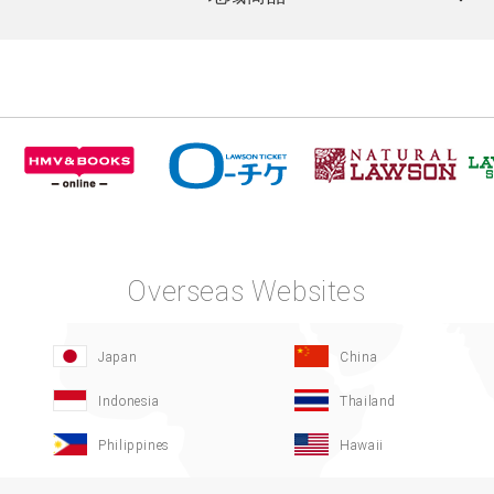
Overseas Websites
Japan
China
Indonesia
Thailand
Philippines
Hawaii