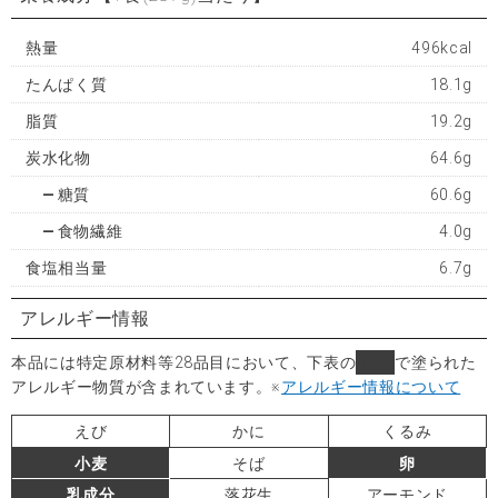
熱量
496kcal
たんぱく質
18.1g
脂質
19.2g
炭水化物
64.6g
糖質
60.6g
食物繊維
4.0g
食塩相当量
6.7g
アレルギー情報
本品には特定原材料等28品目において、下表の
■
で塗られた
アレルギー物質が含まれています。
※
アレルギー情報について
えび
かに
くるみ
小麦
そば
卵
乳成分
落花生
アーモンド