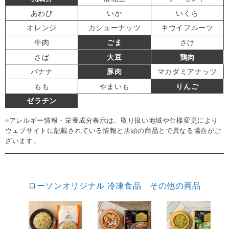
あわび
いか
いくら
オレンジ
カシューナッツ
キウイフルーツ
牛肉
ごま
さけ
さば
大豆
鶏肉
バナナ
豚肉
マカダミアナッツ
もも
やまいも
りんご
ゼラチン
※アレルギー情報・栄養成分表示は、取り扱い地域や仕様変更により
ウェブサイトに記載されている情報と店頭の商品とで異なる場合がご
ざいます。
ローソンオリジナル 冷凍食品 その他の商品