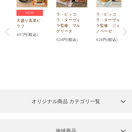
NEW
リ
ラ・ピッコ
ラ・ピッコ
ー
ラ・ターヴォ
ラ・ターヴォ
大盛り高菜ピ
ラ監修 マル
ラ監修 ジェ
ラフ
ゲリータ
ノベーゼ
451
円(税込)
624
円(税込)
624
円(税込)
オリジナル商品 カテゴリ一覧
地域商品