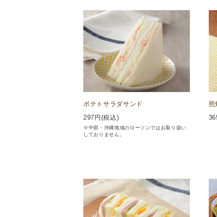
ポテトサラダサンド
照
297
円(税込)
36
※中部・沖縄地域のローソンではお取り扱い
しておりません。