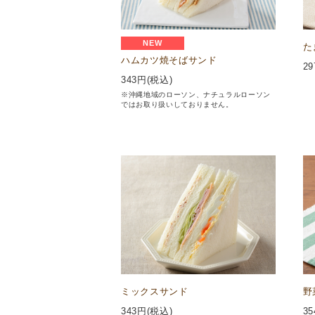
NEW
た
ハムカツ焼そばサンド
29
343
円(税込)
※沖縄地域のローソン、ナチュラルローソン
ではお取り扱いしておりません。
ミックスサンド
野
343
円(税込)
35