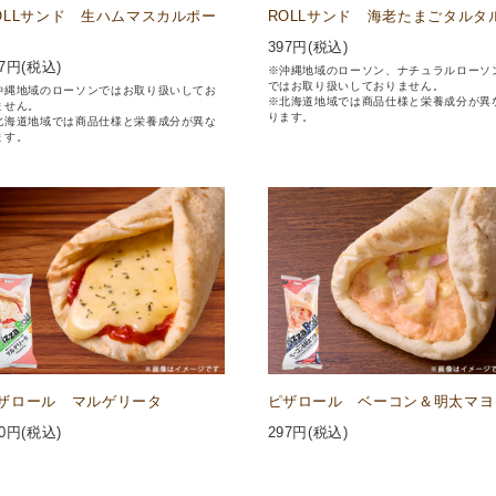
OLLサンド 生ハムマスカルポー
ROLLサンド 海老たまごタルタ
397
円(税込)
7
円(税込)
※沖縄地域のローソン、ナチュラルローソ
ではお取り扱いしておりません。
沖縄地域のローソンではお取り扱いしてお
※北海道地域では商品仕様と栄養成分が異
ません。
ります。
北海道地域では商品仕様と栄養成分が異な
ます。
ザロール マルゲリータ
ピザロール ベーコン＆明太マヨ
0
円(税込)
297
円(税込)