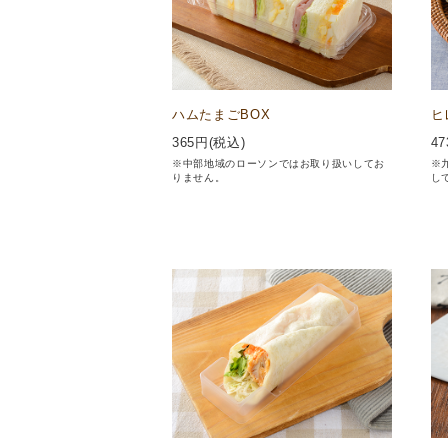
ハムたまごBOX
ヒ
365
円(税込)
47
※中部地域のローソンではお取り扱いしてお
※
りません。
し