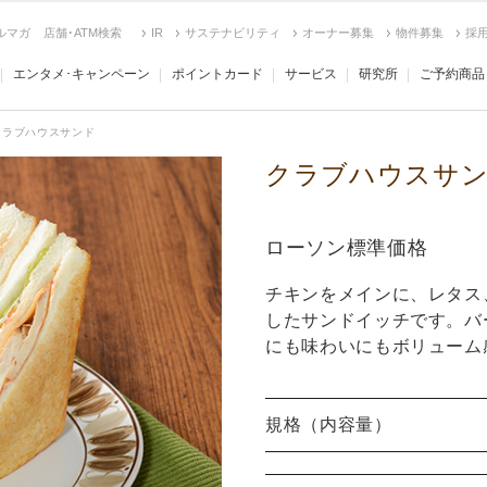
ルマガ
店舗･ATM検索
IR
サステナビリティ
オーナー募集
物件募集
採
エンタメ･キャンペーン
ポイントカード
サービス
研究所
ご予約商品
クラブハウスサンド
クラブハウスサ
ローソン標準価格
チキンをメインに、レタス
したサンドイッチです。バ
にも味わいにもボリューム
規格（内容量）