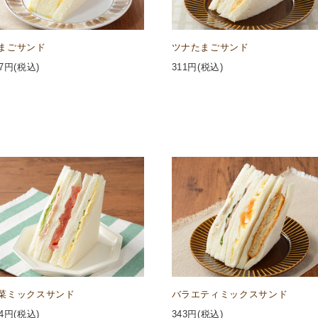
まごサンド
ツナたまごサンド
7
円(税込)
311
円(税込)
菜ミックスサンド
バラエティミックスサンド
4
円(税込)
343
円(税込)