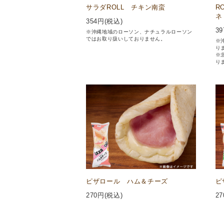
サラダROLL チキン南蛮
R
ネ
354
円(税込)
39
※沖縄地域のローソン、ナチュラルローソン
ではお取り扱いしておりません。
※
り
※
り
ピザロール ハム＆チーズ
ピ
270
円(税込)
27