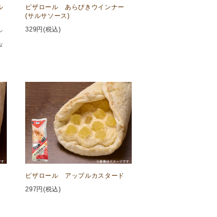
ル
ピザロール あらびきウインナー
(サルサソース)
329
円(税込)
ン
な
ピザロール アップルカスタード
297
円(税込)