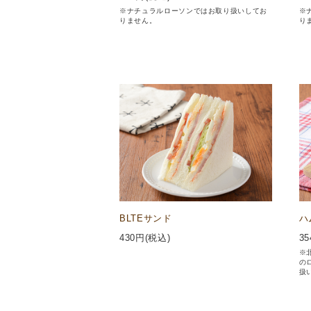
※ナチュラルローソンではお取り扱いしてお
※
りません。
り
BLTEサンド
ハ
430
円(税込)
35
※
の
扱