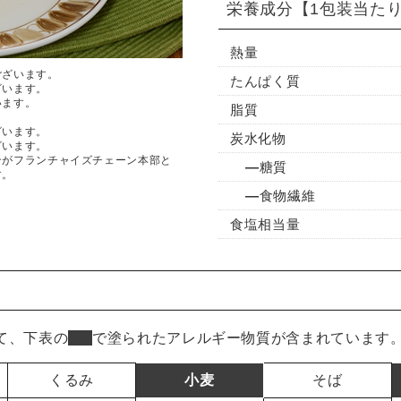
栄養成分
【1包装当た
熱量
ございます。
たんぱく質
ざいます。
います。
脂質
ざいます。
炭水化物
ざいます。
ンがフランチャイズチェーン本部と
糖質
す。
食物繊維
食塩相当量
て、下表の
■
で塗られたアレルギー物質が含まれています
くるみ
小麦
そば