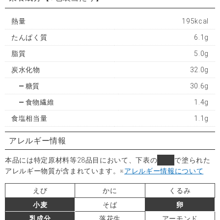
熱量
195kcal
たんぱく質
6.1g
脂質
5.0g
炭水化物
32.0g
糖質
30.6g
食物繊維
1.4g
食塩相当量
1.1g
アレルギー情報
本品には特定原材料等28品目において、下表の
■
で塗られた
アレルギー物質が含まれています。
※
アレルギー情報について
えび
かに
くるみ
小麦
そば
卵
乳成分
落花生
アーモンド