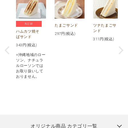
NEW
ス
たまごサンド
ツナたまごサ
パ
ンド
ハムカツ焼そ
297
円(税込)
ばサンド
311
円(税込)
343
円(税込)
※沖縄地域のロー
ソン、ナチュラ
ルローソンでは
お取り扱いして
おりません。
オリジナル商品 カテゴリ一覧