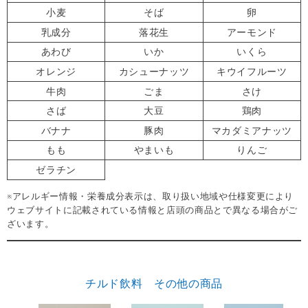
小麦
そば
卵
乳成分
落花生
アーモンド
あわび
いか
いくら
オレンジ
カシューナッツ
キウイフルーツ
牛肉
ごま
さけ
さば
大豆
鶏肉
バナナ
豚肉
マカダミアナッツ
もも
やまいも
りんご
ゼラチン
※アレルギー情報・栄養成分表示は、取り扱い地域や仕様変更により
ウェブサイトに記載されている情報と店頭の商品とで異なる場合がご
ざいます。
チルド飲料 その他の商品