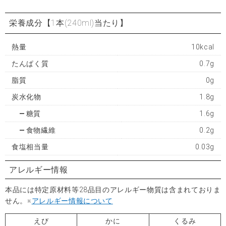
栄養成分
【1本(240ml)当たり】
熱量
10kcal
たんぱく質
0.7g
脂質
0g
炭水化物
1.8g
糖質
1.6g
食物繊維
0.2g
食塩相当量
0.03g
アレルギー情報
本品には特定原材料等28品目のアレルギー物質は含まれておりま
せん。※
アレルギー情報について
えび
かに
くるみ