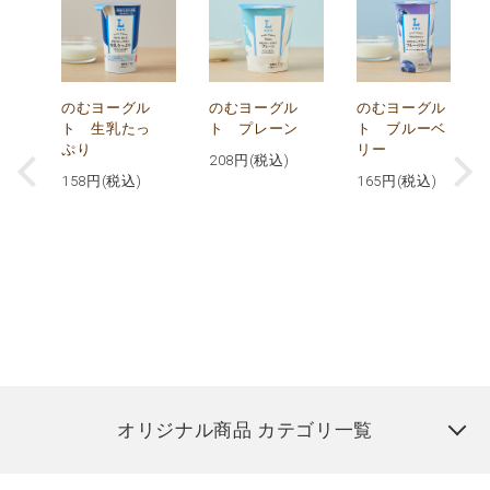
が
のむヨーグル
のむヨーグル
のむヨーグル
コ
ト 生乳たっ
ト プレーン
ト ブルーベ
ぷり
リー
208
円(税込)
158
円(税込)
165
円(税込)
オリジナル商品 カテゴリ一覧