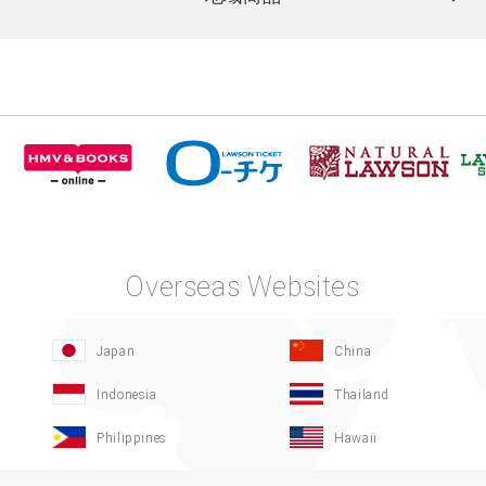
Overseas Websites
Japan
China
Indonesia
Thailand
Philippines
Hawaii