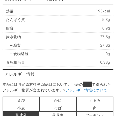
熱量
195kcal
たんぱく質
5.3g
脂質
6.9g
炭水化物
27.8g
糖質
27.8g
食物繊維
0g
食塩相当量
0.39g
アレルギー情報
本品には特定原材料等28品目において、下表の
■
で塗られた
アレルギー物質が含まれています。
※
アレルギー情報について
えび
かに
くるみ
小麦
そば
卵
乳成分
落花生
アーモンド