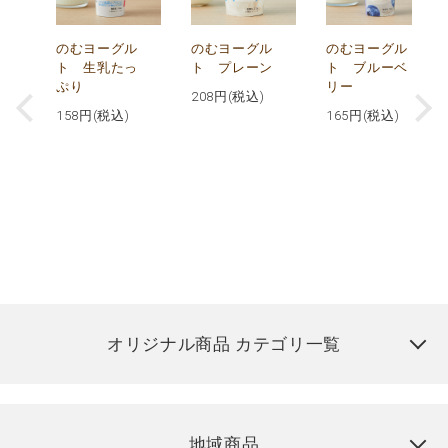
が
のむヨーグル
のむヨーグル
のむヨーグル
コ
ト 生乳たっ
ト プレーン
ト ブルーベ
ぷり
リー
208
円(税込)
158
円(税込)
165
円(税込)
オリジナル商品 カテゴリ一覧
地域商品