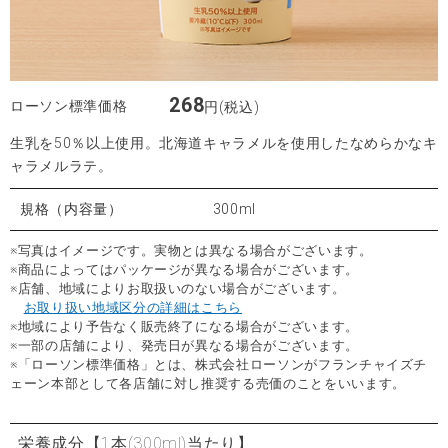
268
ローソン標準価格
円(税込)
生乳を50％以上使用。北海道キャラメルを使用したなめらかなキ
ャラメルラテ。
規格（内容量）
300ml
※写真はイメージです。実物とは異なる場合がございます。
※商品によってはパッケージが異なる場合がございます。
※店舗、地域によりお取扱いのない場合がございます。
お取り扱い地域区分の詳細はこちら
※地域により予告なく販売終了になる場合がございます。
※一部の店舗により、発売日が異なる場合がございます。
※「ローソン標準価格」とは、株式会社ローソンがフランチャイズチ
ェーン本部として各店舗に対し推奨する売価のことをいいます。
栄養成分
【1本(300ml)当たり】