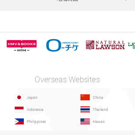
Overseas Websites
Japan
China
Indonesia
Thailand
Philippines
Hawaii