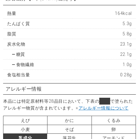
熱量
164kcal
たんぱく質
5.3g
脂質
5.8g
炭水化物
23.1g
糖質
22.1g
食物繊維
1.0g
食塩相当量
0.28g
アレルギー情報
本品には特定原材料等28品目において、下表の
■
で塗られた
アレルギー物質が含まれています。
※
アレルギー情報について
えび
かに
くるみ
小麦
そば
卵
乳成分
落花生
アーモンド