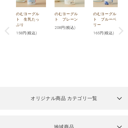
が
のむヨーグル
のむヨーグル
のむヨーグル
コ
ト 生乳たっ
ト プレーン
ト ブルーベ
ぷり
リー
208
円(税込)
158
円(税込)
165
円(税込)
オリジナル商品 カテゴリ一覧
地域商品