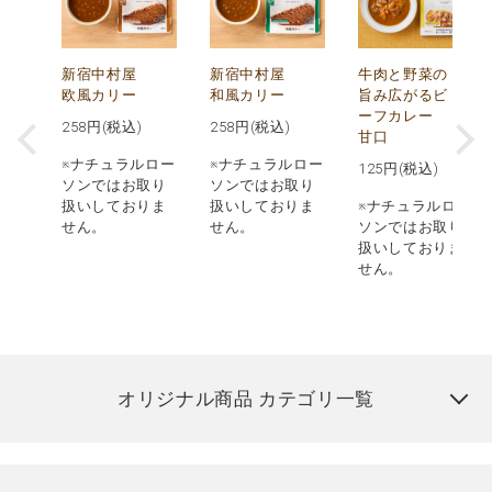
菜
新宿中村屋
新宿中村屋
牛肉と野菜の
欧風カリー
和風カリー
旨み広がるビ
ーフカレー
258
円(税込)
258
円(税込)
甘口
ロー
※ナチュラルロー
※ナチュラルロー
125
円(税込)
取り
ソンではお取り
ソンではお取り
りま
扱いしておりま
扱いしておりま
※ナチュラルロー
せん。
せん。
ソンではお取り
扱いしておりま
せん。
オリジナル商品 カテゴリ一覧