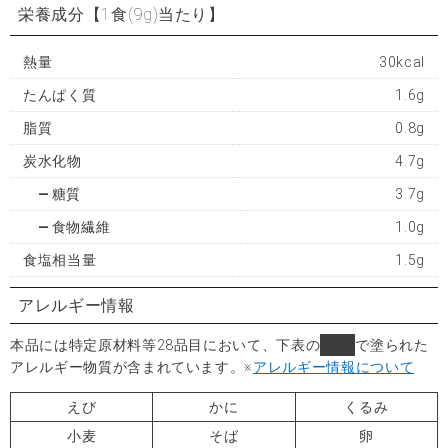
栄養成分
【1食(9g)当たり】
熱量
30kcal
たんぱく質
1.6g
脂質
0.8g
炭水化物
4.7g
糖質
3.7g
食物繊維
1.0g
食塩相当量
1.5g
アレルギー情報
本品には特定原材料等28品目において、下表の
■
で塗られた
アレルギー物質が含まれています。
※
アレルギー情報について
えび
かに
くるみ
小麦
そば
卵