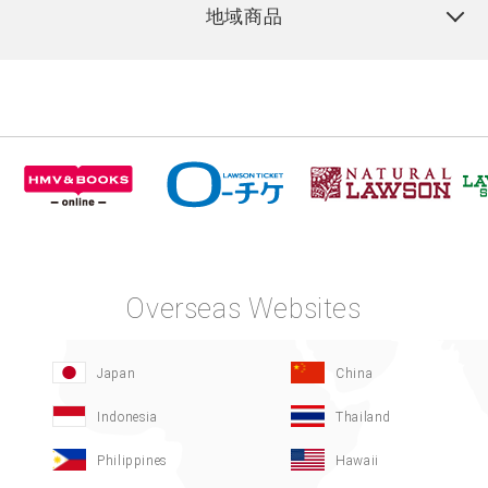
地域商品
Overseas Websites
Japan
China
Indonesia
Thailand
Philippines
Hawaii