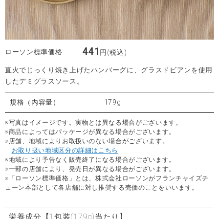
441
ローソン標準価格
円(税込)
直火でじっくり焼き上げたハンバーグに、グラスドビアンを使用
したデミグラスソース。
規格（内容量）
179g
※写真はイメージです。実物とは異なる場合がございます。
※商品によってはパッケージが異なる場合がございます。
※店舗、地域によりお取扱いのない場合がございます。
お取り扱い地域区分の詳細はこちら
※地域により予告なく販売終了になる場合がございます。
※一部の店舗により、発売日が異なる場合がございます。
※「ローソン標準価格」とは、株式会社ローソンがフランチャイズチ
ェーン本部として各店舗に対し推奨する売価のことをいいます。
栄養成分
【1包装(179g)当たり】