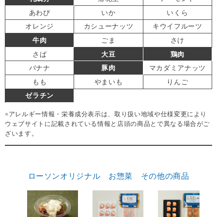
あわび
いか
いくら
オレンジ
カシューナッツ
キウイフルーツ
牛肉
ごま
さけ
さば
大豆
鶏肉
バナナ
豚肉
マカダミアナッツ
もも
やまいも
りんご
ゼラチン
※アレルギー情報・栄養成分表示は、取り扱い地域や仕様変更により
ウェブサイトに記載されている情報と店頭の商品とで異なる場合がご
ざいます。
ローソンオリジナル お惣菜 その他の商品