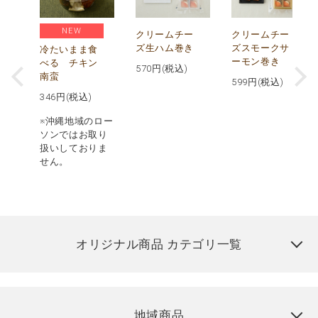
NEW
し
クリームチー
クリームチー
ズ生ハム巻き
ズスモークサ
冷たいまま食
ーモン巻き
べる チキン
570
円(税込)
南蛮
599
円(税込)
346
円(税込)
※沖縄地域のロー
ソンではお取り
扱いしておりま
せん。
オリジナル商品 カテゴリ一覧
地域商品