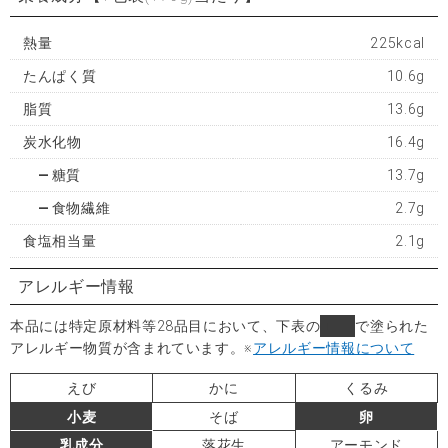
熱量
225kcal
たんぱく質
10.6g
脂質
13.6g
炭水化物
16.4g
糖質
13.7g
食物繊維
2.7g
食塩相当量
2.1g
アレルギー情報
本品には特定原材料等28品目において、下表の
■
で塗られた
アレルギー物質が含まれています。
※
アレルギー情報について
えび
かに
くるみ
小麦
そば
卵
乳成分
落花生
アーモンド