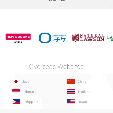
Overseas Websites
Japan
China
Indonesia
Thailand
Philippines
Hawaii