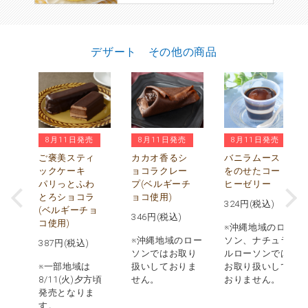
デザート その他の商品
8月11日発売
8月11日発売
8月11日発売
ぅ
水
ご褒美スティ
カカオ香るシ
バニラムース
び
ックケーキ
ョコラクレー
をのせたコー
パリっとふわ
プ(ベルギーチ
ヒーゼリー
とろショコラ
ョコ使用)
324
円(税込)
(ベルギーチョ
346
円(税込)
コ使用)
※沖縄地域のロー
※沖縄地域のロー
ソン、ナチュラ
387
円(税込)
ソンではお取り
ルローソンでは
※一部地域は
扱いしておりま
お取り扱いして
8/11(火)夕方頃
せん。
おりません。
発売となりま
す。