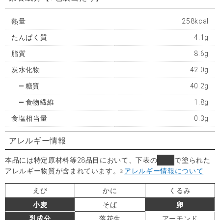
熱量
258kcal
たんぱく質
4.1g
脂質
8.6g
炭水化物
42.0g
糖質
40.2g
食物繊維
1.8g
食塩相当量
0.3g
アレルギー情報
本品には特定原材料等28品目において、下表の
■
で塗られた
アレルギー物質が含まれています。
※
アレルギー情報について
えび
かに
くるみ
小麦
そば
卵
乳成分
落花生
アーモンド